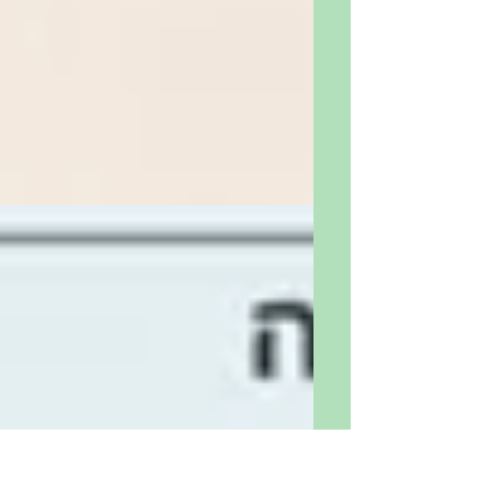
אלדד גינוסר
18 ביולי 2024
זמן קריאה 1 דקות
האחיות וינביץ' בפעולה ♣️