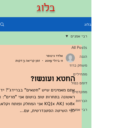
בלוג
בלוג
רבי אמנים
All Posts
אלדד גינוסר
הגנה
11 ביולי 2019
זמן קריאה 3 דקות
משחק כרוז
מתחילים
החטא ועונשו?
דומם כפול
אתם מאמינים שיש "חטאים" בברידג'? יד
מתקדמים
ראשונה
הכרזות
KQJx AKJ 108x אני המחלק ופו
רבי אמנים
לפי השיטה הסטנדרטית, עם...