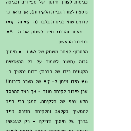
כניסות לצורך חיתוך של ספיידים וכניסה
נוספת לצורך גביית הלקיחות), אך נראה כי
לדומם שתי כניסות בלבד (ה- 5♥ וה- 9♥)
- מאחר והכרוז חייב לשחק את ה- A♦
בסיבוב הראשון.
הפתרון: לאחר משחק של A♠ ו- ♠ חיתוך
גבוה (חשוב לשמור על כל ההארטים
הקטנים בידו של הכרוז) דרום ימשיך ב-
6♥ מידו וייתן ל- 7♥ של מערב לזכות!!
אכן סיבוב לקיחה מוזר - אך בצד ההפסד
הלא צפוי של הלקיחה, המגן הרי חייב
להמשיך בקלאב והלקיחה חוזרת מייד
בדרך של חיתוך וזריקה - רק שעכשיו