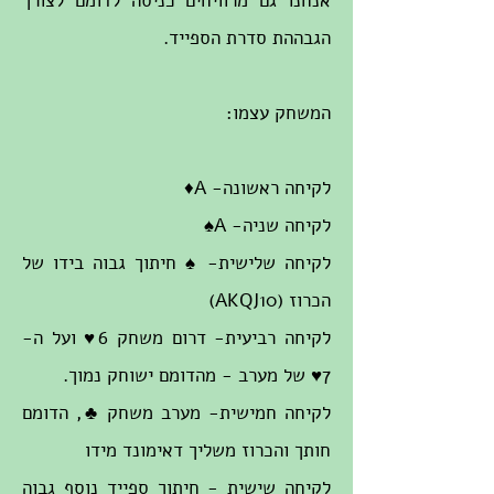
אנחנו גם מרוויחים כניסה לדומם לצורך
הגבההת סדרת הספייד.
המשחק עצמו:
לקיחה ראשונה- A♦
לקיחה שניה- A♠
לקיחה שלישית- ♠ חיתוך גבוה בידו של
הכרוז (AKQJ10)
לקיחה רביעית- דרום משחק 6♥ ועל ה-
7♥ של מערב - מהדומם ישוחק נמוך.
לקיחה חמישית- מערב משחק ♣, הדומם
חותך והכרוז משליך דאימונד מידו
לקיחה שישית - חיתוך ספייד נוסף גבוה