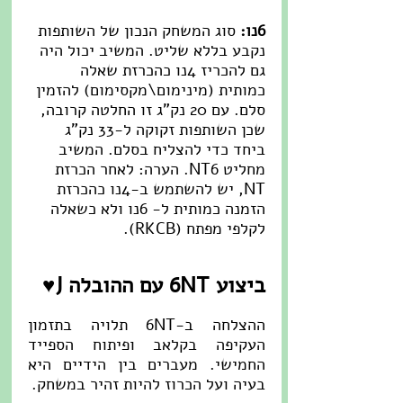
6נו:
 סוג המשחק הנכון של השותפות 
נקבע בללא שליט. המשיב יכול היה 
גם להכריז 4נו כהכרזת שאלה 
כמותית (מינימום\מקסימום) להזמין 
סלם. עם 20 נק"ג זו החלטה קרובה, 
שכן השותפות זקוקה ל-33 נק"ג 
ביחד כדי להצליח בסלם. המשיב 
מחליט NT6. הערה: לאחר הכרזת 
NT, יש להשתמש ב-4נו כהכרזת 
הזמנה כמותית ל- 6נו ולא כשאלה 
לקלפי מפתח (RKCB).
ביצוע 6NT עם ההובלה J♥
ההצלחה ב-6NT תלויה בתזמון 
העקיפה בקלאב ופיתוח הספייד 
החמישי. מעברים בין הידיים היא 
בעיה ועל הכרוז להיות זהיר במשחק.