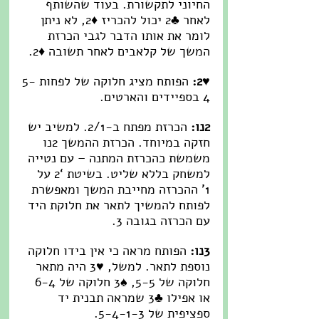
החיוני לתקשורת. בעוד שהשותף 
לאחר ♣2 יכול להכריז ♦2, לא ניתן 
לומר את אותו הדבר לגבי הכרזת 
המשך של קלאבים לאחר תשובה ♦2.
♥2: 
הפותח מציג חלוקה של לפחות 5-
4 בספיידים והארטים.
2נו:
 הכרזת מפתח ב-2/1. למשיב יש 
חזקה במיוחד. הכרזת ההמשך 2נו 
משמשת כהכרזת המתנה – עם נטייה 
למשחק בללא שליט. בשיטת ‘2 על 
1’ ההכרזה מחייבת המשך ומאפשרת 
לפותח להמשיך לתאר את חלוקת היד 
עם הכרזה בגובה 3.
3נו:
 הפותח מראה כי אין בידו חלוקה 
נוספת לתאר. למשל, ♥3 היה מתאר 
חלוקה של 5-5, ♠3 חלוקה של 6-4 
או אפילו ♣3 שמראה תבנית יד 
ספציפית של 5-4-1-3.