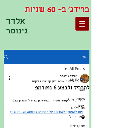
ברידג' ב- 60 שניות
אלדד
גינוסר
פוסט
All Posts
אלדד גינוסר
All Posts
7 בספט׳ 2024
זמן קריאה 2 דקות
להכריז ולבצע 6 נוטרמפ
הגנה
משחק כרוז
היד הבאה לקוחה משיעור במועדון ברידג' השרון בכפר 
סבא.
מתחילים
ניתן להצטרף לקורס 2 על 1 מחייב למשחק מלא אונליין
דומם כפול
🖥️
מתקדמים