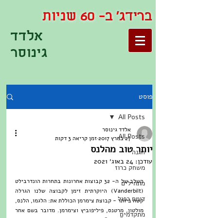
ברידג' ב- 60 שניות
אלדד
גינוסר
פוסט
All Posts
אלדד גינוסר
All Posts
27 במרץ 2017
זמן קריאה 3 דקות
יותר טוב מהלנס
הגנה
עודכן:
24 באוג׳ 2021
משחק כרוז
השלב של ה- 32 קבוצות אחרונות בתחרות הונדרבילט 
מתחילים
(Vanderbilt) היוקרתית זימן לקבוצה שלנו הגרלה 
דומם כפול
קשה ביותר - קבוצת צימרמן הכוללת את: הלגמו, הלנס, 
מולטון, מרטנס, פיליפוביץ וצימרמן. מדובר בשם אחר 
מתקדמים