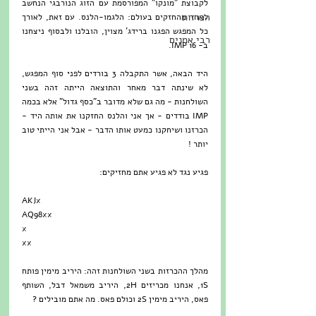
לקבוצת "מונקו" המפורסמת עם הזוג הנורבגי הנחשב 
הכרזות
לאחד מהחזקים בעולם: הלגמו-הלנס. עם זאת, לאורך 
כל המפגש הפגנו ברידג' מצוין, הובלנו ולבסוף ניצחנו 
רבי אמנים
ב- 16 IMP. 
היד הבאה, אשר התקבלה 3 בורדים לפני סוף המפגש, 
לא שינתה דבר מאחר והתוצאה הייתה זהה בשני 
השולחנות - מה גם שלא מדובר ב"כסף גדול" אלא בכמה 
IMP בודדים - אך אני והלנס החזקנו את אותה היד - 
הכרזנו ושיחקנו כמעט אותו הדבר - אבל אני הייתי טוב 
יותר !
פגיע נגד לא פגיע אתם מחזיקים:
AKJx
AQ98xx
x
xx
מהלך ההכרזות בשני השולחנות זהה: היריב מימין פותח 
1S, אנחנו מכריזים 2H, היריב משמאל דבל, השותף 
פאס, היריב מימין 2S וכולם פאס. מה אתם מובילים ?