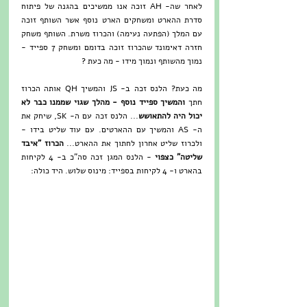
לאחר שה- AH זוכה אנו ממשיכים בהגנה של פיתוח 
סדרת ההארט ומשחקים הארט נוסף אשר השותף זוכה 
עם המלך (הפתעה נעימה) והכרוז משרת. השותף משחק 
חזרה דאימונד שהכרוז זוכה בדומם ומשחק 7 ספייד - 
נמוך מהשותף ונמוך מידו - מה כעת ?
מה כעת? הלנס זכה ב- JS והמשיך QH אותה הכרוז 
חתך
 והמשיך ספייד נוסף - מהלך שגוי שממנו כבר לא 
יכול היה להתאושש
... הלנס זכה עם ה- SK, שיחק את 
ה- AS והמשיך עם ההארטים. עם עוד שליט בידו - 
ולכרוז שליט אחרון לחתוך את ההארט... 
הכרוז "איבד 
שליטה" כצפוי
 - הלנס המגן זכה סה"כ ב- 4 לקיחות 
בהארט ו- 4 לקיחות בספייד: מינוס שלוש. היד כולה: