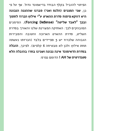
הפיתוי להוביל בקלף הבודד בדיאמונד גדול. אף על פי 
כן, 
שני המגנים (הלנס ואני) סברנו שההגנה הנכונה 
היא דווקא פיתוח סדרת ההארט ע"י אילוץ הכרוז לחתוך 
ובכך "לאבד שליטה" (Forcing Defense).
 הסימנים 
המובהקים לכך: האחזקה המצוינת שלנו והאורך בסדרת 
השליט, סדרת ההארט הארוכה והטובה והסבירות 
הגבוהה שלכרוז יש 5 ספיידים בלבד (הכרזתו נעשתה 
תחת אילוץ ולכן לא מבטיחה 6 קלפים). לפיכך, 
הובלה 
בסדרת הדאימונד אינה נכונה ושנינו בחרו בהובלה הלא 
סטנדרטית של AH !
 הדומם נפרס: