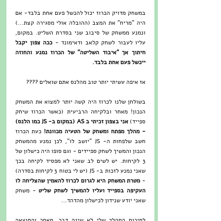
במשחק מדויק הכרוז יכול להכשל פעם אחת בלבד- אם 
היה "מריח" את המצב (ההובלה אולי מסגירה קצת...) 
ונמנע ממשחק של סיבוב שני בסדרת השליט. במקום, 
עליו לעבור לשחק קלאב ודאימונד - 
ככה צפון יקבל 
חיתוך אך "איבוד השליטה" של הכרוז נמנע והחוזה 
ייכשל פעם אחת בלבד. 
אז איפה עשיתי יותר טוב מהלנס אתם שואלים ????
בשולחן שלנו לכרוז היה קשה יותר למצוא את המשחק 
הנכון! מאחר ובלקיחה הרביעית (כאשר הכרוז שיחק 
ספייד) 
אני בצפון זכיתי ב AS (במקום ב- JS כמו הלנס) 
- מהלך מפתח ומשחק של הטעיה מכוונת!
 כעת הכרוז 
חשב שלפחות ה- JS "יושב לו", לכן נמנע מהמשחק 
הנכון והמשיך לשחק ספיידים - וגם סופו היה כישלון של 
3 לקיחות. יש לשים לב שאני לא מפסיד לקיחה בכך 
שאני נמנע לזכות ב- JS (יש לי בטוח 3 לקיחות בסדרה) 
- 
מטרת המשחק היא לגרום לכרוז להאמין שהצליחה לו 
העקיפה בספייד ועליו להמשיך לשחק שליט
 - משחק 
שאני יודע שנידון לכישלון מהדהד...
לסיכום המהלך שלי לא שינה דבר, מאחר והתוצאה 