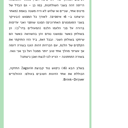
הייתה זהה בשני השולחנות, כמו כן - גם הבדל של 
מינוס אחד, שניים או שלוש לא היה משנה באמת (מאחר 
וניצחנו ב- 16 אימפים). לאורך כל המפגש (ובעיקר 
בשני הסגמנטים האחרונים) הפגנו שותפי ואני עדיפות 
ברורה על פני הלגמו הלנס (המעולים בדר"כ): הן 
בשולחן כאשר נפגשנו נגדם והן בהשוואה כאשר הם 
שיחקו בשולחן השני. ובכל זאת, ביד הזו החזקתי את 
הקלפים של הלנס, עם הכרזות זהות הגנו בצורה דומה 
אך עשיתי מהלך אחד טוב יותר ממנו! ועל כך אני גאה. 
בשורה התחתונה - הגיע לנו לנצח ואכן ניצחנו! 
בשלב הבא (16) ניפגש נגד קבוצת Zagorin החזקה, 
הכוללת את אחד הזוגות הטובים בעולם: ההולנדים 
Brink-Drijver.