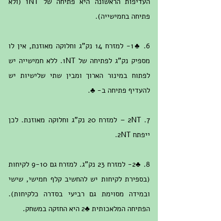
העדיפות הראשונה היא פתיחה של 1NT (ולא
פתיחה בחמישייה).
6. ♣1- למזרח 14 נק"ג וחלוקה מאוזנת, אין לו
מספיק נק"ג לפתיחה של 1NT. ללא חמישייה יש
לפתוח במינור הארוך ומבין שתי שלישיות יש
להעדיף פתיחה ב- ♣.
7. 2NT – למזרח 20 נק"ג וחלוקה מאוזנת. לכן
ייפתח 2NT.
8. ♣2- למזרח 23 נק"ג. למזרח גם 9-10 לקיחות
(בספירת לקיחות יש להחשיב קלף חמישי, שישי
ובמידה מסוימת גם רביעי בסדרה כלקיחות).
הפתיחה המלאכותית ♣2 היא החזקה במשחק.