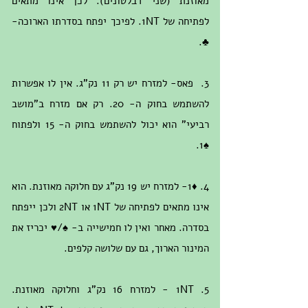
מאוזנת (שני דבלטונים). לכן אינו מתאים
לפתיחה של 1NT. לפיכך יפתח בסדרתו הארוכה-
♣.
3. פאס- למזרח יש רק 11 נק"ג. אין לו אפשרות
להשתמש בחוק ה- 20. רק אם מזרח ב"מושב
רביעי" הוא יכול להשתמש בחוק ה- 15 ולפתוח
♠1.
4. ♦1- למזרח יש 19 נק"ג עם חלוקה מאוזנת. הוא
אינו מתאים לפתיחה של 1NT או 2NT ולכן ייפתח
בסדרה. מאחר ואין לו חמישייה ב- ♠/♥ יכריז את
המינור הארוך, גם עם שלושה קלפים.
5. 1NT - למזרח 16 נק"ג וחלוקה מאוזנת.