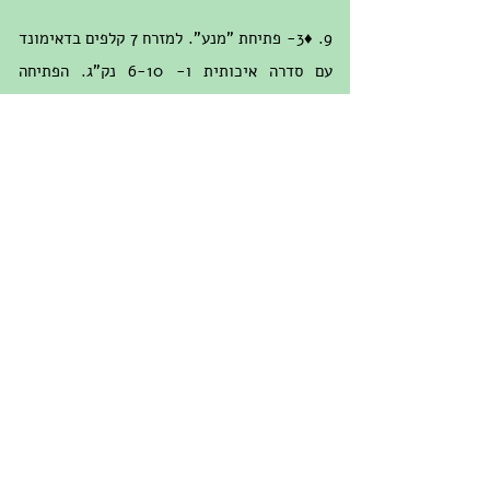
9. ♦3- פתיחת "מנע". למזרח 7 קלפים בדאימונד
עם סדרה איכותית ו- 6-10 נק"ג. הפתיחה
במטרה להפריע ליריבים.
10. ♦1 – למזרח 13 נק"ג עם חלוקה לא מאוזנת.
ללא חמישייה יש לפתוח בסדרת מינור ומבין שתי
רביעיות יש להעדיף את סדרת ה- ♦.
11. ♣1- למזרח 15 נק"ג עם חלוקה חצי מאוזנת.
לכן אינו יכול לפתוח 1NT. עם חמישייה או יותר
יש לפתוח את הסדרה הארוכה, ♣1.
12. ♠2- פתיחה "חלשה" (הכרזת "מנע") למזרח 9
נק"ג עם שישה קלפים בספייד וסדרה איכותית.