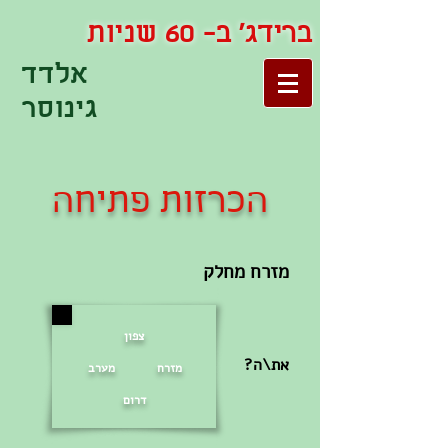
ברידג' ב- 60 שניות
אלדד
גינוסר
הכרזות פתיחה
מזרח מחלק
צפון
?את\ה
מזרח מערב
דרום