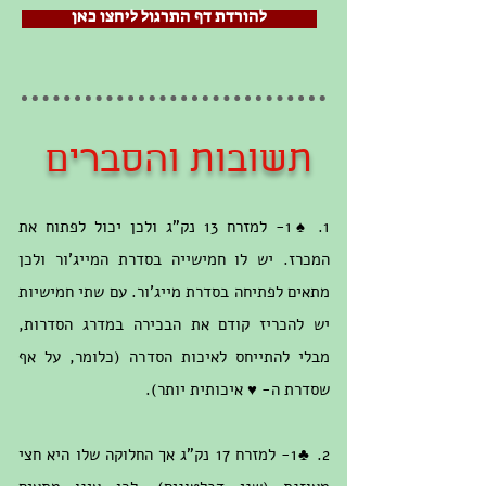
להורדת דף התרגול ליחצו כאן
תשובות והסברים
1.
♠1-
למזרח 13 נק"ג ולכן יכול לפתוח את
המכרז. יש לו חמישייה בסדרת המייג'ור ולכן
מתאים לפתיחה בסדרת מייג'ור. עם שתי חמישיות
יש להכריז קודם את הבכירה במדרג הסדרות,
מבלי להתייחס לאיכות הסדרה (כלומר, על אף
שסדרת ה- ♥ איכותית יותר).
2. ♣1- למזרח 17 נק"ג אך החלוקה שלו היא חצי