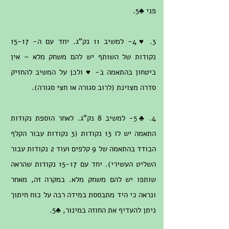
פני ♣5.
3. ♥4- למשיב 11 נק"ג. יחד עם ה- 15-17
נקודות של השותף יש להם משחק מלא – אין
ביטחון בהתאמה ב- ♥ ולכן על המשיב להחזיק
סדרה מצוינת (לרוב סגורה או חצי סגורה).
4. ♣5- למשיב 8 נק"ג. לאחר הוספת נקודות
התאמה יש לו 13 נקודות (3 נקודות עבור הקלף
הבודד בהתאמה של 9 קלפים ועוד 2 נקודות עבור
השליט העשירי). יחד עם 15-17 נקודות שהראה
שותפו יש להם משחק מלא. במקרה זה, מאחר
ונראה כי היד מתבססת במידה רבה על כוח חיתוך
ניתן להעדיף את החוזה במינור, ♣5.