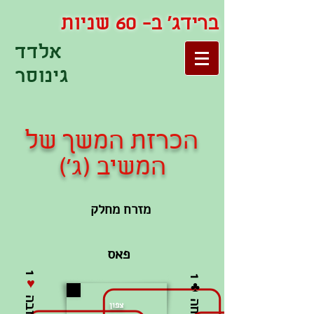
ברידג' ב- 60 שניות
אלדד
גינוסר
הכרזת המשך של
המשיב (ג')
מזרח מחלק
פאס
1
ה
כ
ר
ז
ת
פ
ת
י
ח
ה
♥
צפון