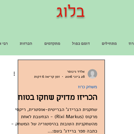
בלוג
וז
מתחילים
דומם כפול
מתקדמים
הכרזות
רבי א
אלדד גינוסר
28 ביוני 2016
זמן קריאה 6 דקות
משחק כרוז
הכריזו מדויק שחקו בטוח
שחקנית הברידג' הבריטית-אוסטרית, ריקסי
מרקוס (Rixi Markus) - הנחשבת לאחת
מהשחקניות הטובות בהיסטוריה של המשחק -
כתבה ספר ברידג' בשם:...