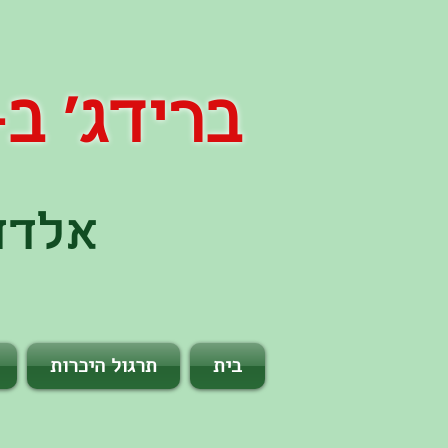
ברידג' ב- 60 שני
אלדד 
בית
תרגול היכרות