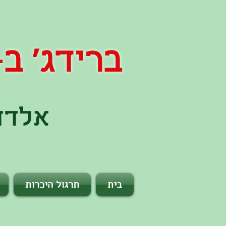
ברידג' ב- 60 שני
אלדד 
בית
תרגול היכרות