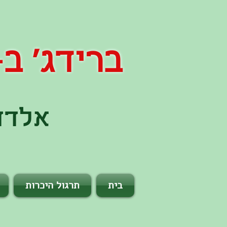
ברידג' ב- 60 שני
אלדד 
בית
תרגול היכרות