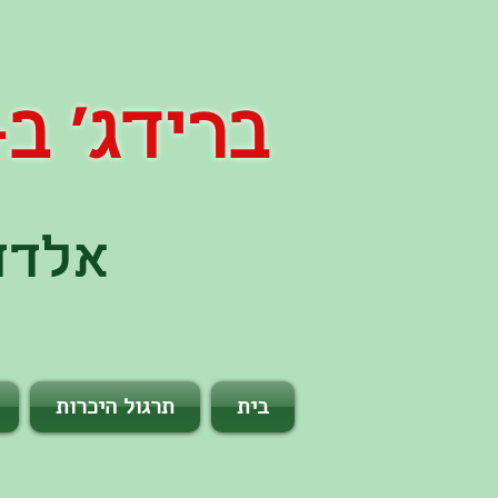
ברידג' ב- 60 שני
אלדד 
בית
תרגול היכרות