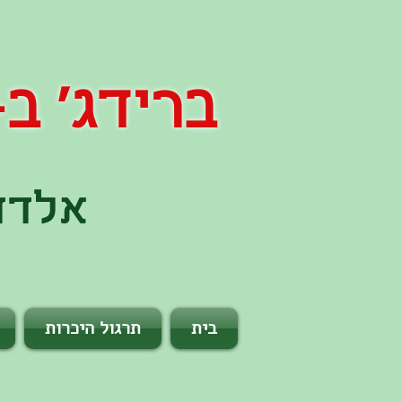
ברידג' ב- 60 שני
אלדד 
בית
תרגול היכרות