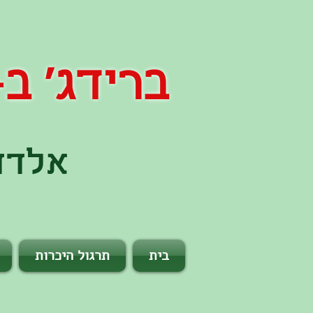
ברידג' ב- 60 שני
אלדד 
בית
תרגול היכרות