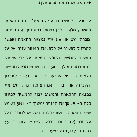
♦2 משתמש במוסכמת סמולן).
2. ♣2 – למשיב רביעייה במייג'ור ויד מתאימה
למשחק מלא - לכן יתחיל בסטיימן. אם הפותח
מכריז ♥2 או ♠2 אזי נמצאה התאמה ואפשר
להתחיל לחשוב על סלם. אם הפותח עונה ♦2 על
המשיב להמשיך ולחפש התאמה על ידי שימוש
במוסכמת סמולן - ♠3 - כך שהוא מראה חמישה
קלפים ב- ♥ וארבעה ב- ♠. באשר לתכנון
ההכרזה אחר כך - אם הפותח יכריז ♥4 אזי
נמצאה ההתאמה והמשיב יכול להמשיך לכיוון
סלם ב- ♥. אך אם הפותח ימשיך ב- 3NT משמע
שאין התאמה - ועם יד זו כנראה יש לוותר בכלל
על סלם (עבור סלם בללא שליט יש צורך ב- 33
נק"ג ו- 15+17 זה כמעט...).