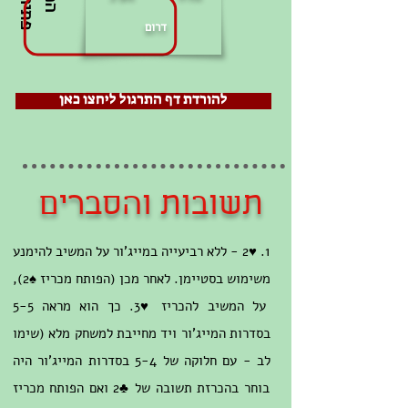
ז
T
דרום
להורדת דף התרגול ליחצו כאן
תשובות והסברים
1. ♥2 - ללא רביעייה במייג'ור על המשיב להימנע
משימוש בסטיימן. לאחר מכן (הפותח מכריז ♠2),
על המשיב להכריז ♥3. כך הוא מראה 5-5
בסדרות המייג'ור ויד מחייבת למשחק מלא (שימו
לב - עם חלוקה של 5-4 בסדרות המייג'ור היה
בוחר בהכרזת תשובה של ♣2 ואם הפותח מכריז