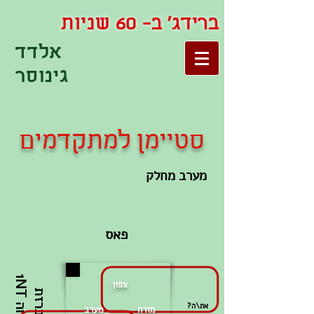
ברידג' ב- 60 שניות
אלדד
גינוסר
סטיימן למתקדמים
מערב מחלק
פאס
1
צפון
ה
כ
ר
ת
פ
ת
י
ח
ה
N
?את\ה
מזרח מערב