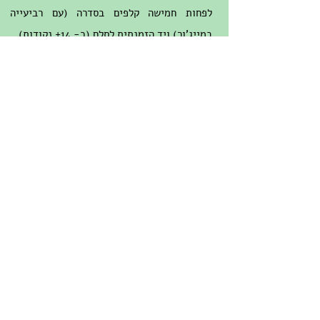
לפחות חמישה קלפים בסדרה (עם רביעייה
במייג'ור) ויד הזמנתית לסלם (כ- 14+ נקודות).
9. 2NT או אם משחקים העברה, ♣2 - אם
התחלתם בסטיימן - כעת על כל הכרזה של
הפותח עליכם להכריז 2NT. הדבר תלוי כמובן
בהסכם בין השותפים מהי תשובה ישירה של 2NT
וכיוצא מכך, האם אפשרי שלמשיב תהיה יד
הזמנתית ללא רביעיות במייג'ור אם הוא מתחיל
בהכרזזת תשובה של סטיימן.
10. 3NT - אני ממליץ עם חלוקה של 4-3-3-3
מול פתיחה של 1NT להימנע מחיפוש התאמה
במייג'ור ולהתמקד במשחק ללא שליט.