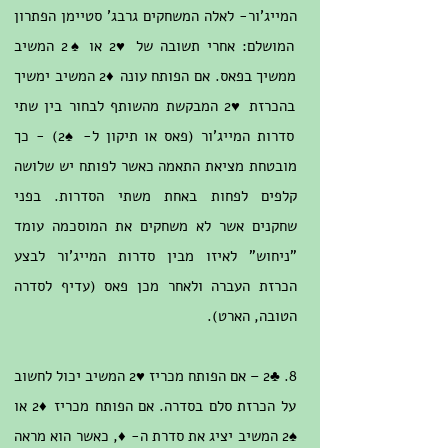
המייג'ור- לאלה המשחקים גרבג' סטיימן הפתרון
המושלם: אחרי תשובה של ♥2 או ♠2 המשיב
ממשיך בפאס. אם הפותח עונה ♦2 המשיב ימשיך
בהכרזת ♥2 המבקשת מהשותף לבחור בין שתי
סדרות המייג'ור (פאס או תיקון ל- ♠2) - כך
מובטחת מציאת התאמה כאשר לפותח יש שלושה
קלפים לפחות באחת משתי הסדרות. בפני
שחקנים אשר לא משחקים את המוסכמה עומד
"ניחוש" לאיזו מבין סדרות המייג'ור לבצע
הכרזת העברה ולאחר מכן פאס (עדיף לסדרה
הטובה, הארט).
8. ♣2 – אם הפותח מכריז ♥2 המשיב יכול לחשוב
על הכרזת סלם בסדרה. אם הפותח מכריז ♦2 או
♠2 המשיב יציג את סדרת ה- ♦, כאשר הוא מראה