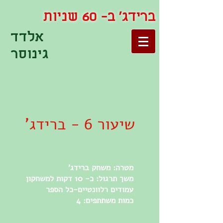
ברידג' ב- 60 שניות
אלדד
גינוסר
שיעור 6 - ברידג'
מטרה: משחק ברידג'
משך תרגול: כ- 10 דקות למשחקון
עמודים רלוונטיים-כל הספר
כמות משתתפים: 4