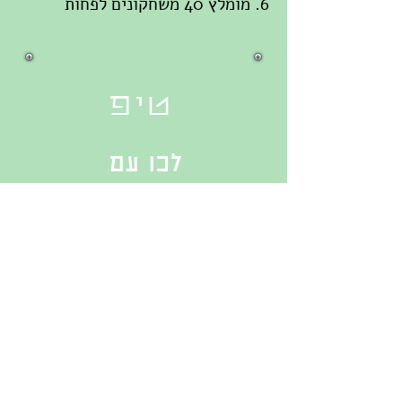
6. מומלץ 40 משחקונים לפחות
טיפ
לכו עם
השותפ/ה לשחק
תחרות במועדון
הברידג' המקומי!
BBO ליחצו כאן למשחק באתר הברידג' העולמי
לרשימת מועדוני ברידג', ליחצו כאן