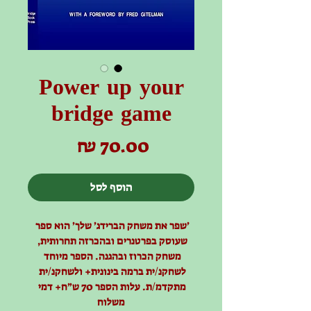
Power up your
bridge game
מחיר
הוסף לסל
׳שפר את משחק הברידג׳ שלך׳ הוא ספר 
שעוסק בפרטנרים ובהכרזה תחרותית, 
משחק הכרוז ובהגנה. הספר מיוחד 
לשחקנ/ית ברמה בינונית+ ולשחקנ/ית 
מתקדמ/ת. עלות הספר 70 ש״ח+ דמי 
משלוח