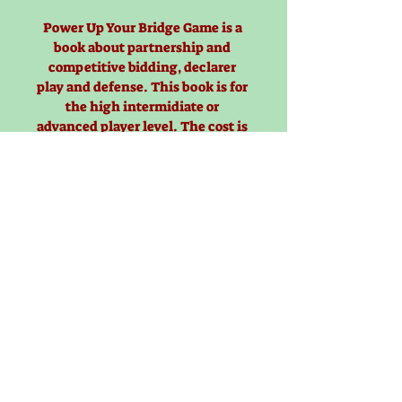
Power Up Your Bridge Game is a 
book about partnership and 
competitive bidding, declarer 
play and defense. This book is for 
the high intermidiate or 
advanced player level. The cost is 
70 shekels + Delivery fee 
להצטרפות ללא תשלום
הצטרף