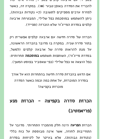
להכריז את הסדרה באופן טבעי (♠1). במקרה זה, כאשר 
למזרח ערכים מספיקים לתשובה (7+ נקודות גבוהות), 
ניתן להשתמש במוסכמת כפל שלילי, המבטיחה ארבעה 
קלפים בסדרת המייג'ור שלא הוכרזה (ספייד). 
הכרזה של סדרה חדשה עם ארבעה קלפים אפשרית רק 
בתור סדרה שניה. במקרה בו מדובר בהכרזה הראשונה, 
על מנת להראות סדרה של ארבעה קלפים (למשל, 
בסדרת מייג'ור), השותפות תשתמש 
במוסכמה
 תחרותית: 
כפל הוצאה או כפל שלילי (כפי שאסביר בפוסט המשך).
אם הדגש בהכרזת סדרה חדשה בהתחרות הוא על אורך 
בסדרה המוכרזת, על אחת כמה וכמה כאשר הסדרה 
מוכרזת בקפיצה!
הכרזת סדרה בקפיצה - הכרזת מנע 
(פריאמטיב)
הכרזת 
הפרעה 
הינה חלק מהמכרז התחרותי. מדובר על 
התחייבות לחוזה, אשר אינה מבוססת על כוח כללי 
(נקודות גבוהות), אלא בעיקר על לקיחות בסדרת 