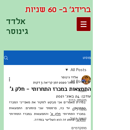
ברידג' ב- 60 שניות
אלדד
גינוסר
פוסט
All Posts
אלדד גינוסר
All Posts
11 באוג׳ 2020
זמן קריאה 3 דקות
התמצאות במכרז התחרותי - חלק ג'
הגנה
עודכן:
24 באוג׳ 2021
משחק כרוז
בסדרת מאמרים אני מבקש לסקור את מאפייני המכרז 
התחרותי. עד כה, פרסמתי שני פוסטים: התמצאות 
מתחילים
במכרז התחרותי 
חלק א'
 והתמצאות במכרז התחרותי 
דומם כפול
חלק ב'
. פוסט זה הוא השלישי בסדרה.
מתקדמים