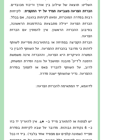
השליט: תוצאה של שילוב בין אורך וריכוז מכובדים. 
הכרזת הפרעה מצביעה תמיד על יד התקפית
:  לקיחות 
רבות בסדרה המוכרזת, ומעט לקיחות בהגנה, אם בכלל. 
הכרזת הפרעה יעילה מתבצעת בהזדמנות הראשונה, 
בסיבוב ההכרזה הראשון. אין להמתין עם הכרזת 
הפרעה. 
הכרזת הקפיצה בפתיחה או בהתערבות מסייעת לשותף 
לזהות כי מדובר בהכרזת ההפרעה. על השותף להבין כי 
המטרה העיקרית היא הפרעה, וההכרזה אינה משמשת 
הזמנה ל’דיון’ מובנה ומושכל על גובה וסדרת המשחק. 
לרוב, על השותף להכריז פאס או לתמוך בסדרת 
ההפרעה. נדיר שהשותף ישנה סדרה.
לדוגמא, יד המתאימה להכרזת הפרעה: 
יש לפתוח או להתערב מייד ב- ♠4. אין להעריך יד כזו 
כ- 6 נקודות גבוהות. מדובר על שבע לקיחות בסדרת 
ספייד (שמונה קלפים עם מפסיד אחד בלבד). ביד זו ככל 
הנראה אין לקיחות כלל בהגנה. מדובר על יד התקפית 