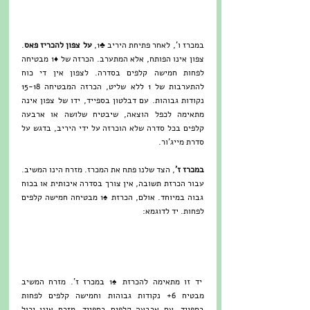
במכרז ו', לאחר פתיחת היריב ♣1, 
על צפון להכריז פאס
. 
צפון אינו הפותח, אלא המתערב. הכרזה של ♦1 מבטיחה 
לפחות חמישה קלפים בסדרה. לצפון אין די כוח 
להתערבות של 1 ללא שליט, הכרזה המבטיחה 15-18 
נקודות גבוהות. עם דבלטון בספייד, ידו של צפון אינה 
מתאימה לכפל הוצאה, שיבטיח שלושה או ארבעה 
קלפים בכל סדרה שלא הוכרזה על ידי היריב, בדגש על 
סדרת מייג'ור.
במכרז ז'
, הצד שלנו פתח את המכרז. מזרח הינו המשיב. 
עבור הכרזת תשובה, אין צורך בסדרה איכותית או בכוח 
גבוה במיוחד. אולם, הכרזת ♠1 מבטיחה חמישה קלפים 
לפחות. יד לדוגמא: 
יד זו מתאימה להכרזת ♠1 במכרז ז'. מזרח המשיב 
מבטיח 6+ נקודות גבוהות וחמישה קלפים לפחות 
בספייד. עם ארבעה קלפים בספייד, מזרח אינו יכול 