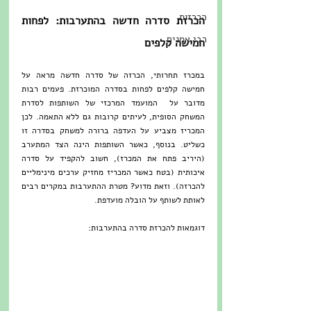
הכרזות
הכרזת סדרה חדשה בהתערבות: לפחות 
רבי אמנים
חמישה קלפים 
במכרז תחרותי, הכרזה של סדרה חדשה מראה על 
חמישה קלפים לפחות בסדרה המוכרזת. פעמים רבות 
מדובר על  המועמד המרכזי של השותפות לסדרת 
המשחק הסופית, לעיתים קרובות גם ללא התאמה. לכן 
המכריז מצביע על העדפה ברורה למשחק בסדרה זו 
כשליט. בנוסף, כאשר השותפות הינה הצד המתערב 
(היריב פתח את המכרז), חשוב להקפיד על סדרה 
איכותית (בטח כאשר המכריז מחזיק ערכים מינימליים 
להכרזה). וזאת מדוע? מטרת ההתערבות במקרים רבים 
לאותת לשותף על
הובלה מועדפת. 
דוגמאות להכרזת סדרה בהתערבות: