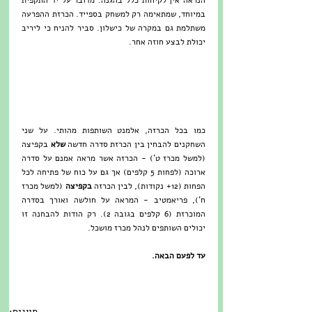
במיוחד, שמתאימה רק למשחק בספייד. הכרזת ההפרעה 
משתלמת גם במקרה של כישלון. סביר להניח כי ליריב 
יכולת לבצע חוזה אחר. 
כמו בכל הכרזה, אלמנט השותפות מהותי. על שני 
השחקנים להבחין בין הכרזת סדרה חדשה 
שלא
 בקפיצה 
(למשל מכרז ט') - הכרזה אשר מראה אמנם על סדרה 
ארוכה (לפחות 5 קלפים) אך גם על כוח של פתיחה לכל 
הפחות (12+ נקודות), לבין הכרזה 
בקפיצה 
(למשל מכרז 
ח'), פריאמטיב - המראה על חולשה ואורך בסדרה 
המוכרזת (6 קלפים בגובה 2). רק הודות להבחנה זו 
יכולים השותפים לנהל מכרז מושכל. 
עד לפעם הבאה. 
תיוגים: