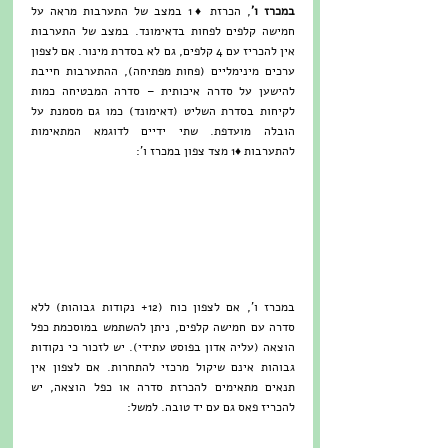
במכרז ו'
, הכרזת ♦1 במצב של התערבות מראה על 
חמישה קלפים לפחות בדאימונד. במצב של התערבות 
אין להכריז עם 4 קלפים, גם לא בסדרת מינור. אם לצפון 
ערכים מינימליים (פחות מפתיחה), ההתערבות חייבת 
להישען על סדרה איכותית – סדרה המבטיחה כמות 
לקיחות בסדרת השליט (דאימונד) כמו גם מסמנת על 
הובלה מועדפת. שתי ידיים לדוגמא המתאימות 
להתערבות ♦1 מצד צפון במכרז ו':
במכרז ו', אם לצפון כוח (12+ נקודות גבוהות) ללא 
סדרה עם חמישה קלפים, ניתן להשתמש במוסכמת כפל 
הוצאה (עליה אדון בפוסט עתידי). יש לזכור כי נקודות 
גבוהות אינם שיקול מרכזי להתחרות. אם לצפון אין 
תנאים מתאימים להכרזת סדרה או כפל הוצאה, יש 
להכריז פאס גם עם יד טובה. למשל: