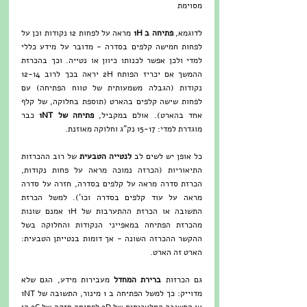
מסוימת
לדוגמא, 
פתיחה ב 1H 
מראה על לפחות 12 נקודות וכן על 
לפחות חמישה קלפים בסדרה - מדובר על מידע כללי 
למדי ולכן אפשר לכנותו כיוון או נטייה. וכך בהכרזת 
ההמשך אם יכריז הפותח 2H יראה בכך לרוב 12-14 
נקודות (הגבלה משמעותית של טווח הפתיחה) עם 
לפחות שישה קלפים בהארט (תוספת בחלוקה, של קלף 
אחד בהארט). אולם במקביל, 
פתיחה של 1NT 
כבר 
מוגדרת למדי: 15-17 נק"ג וחלוקה מאוזנת.
כל אופן יש לשים לב 
לנטייה הטבעית
 של רוב ההכרזות 
התיאוריות (הכרזה נמוכה מראה על פחות נקודות, 
הכרזת סדרה מראה על קלפים בסדרה, חזרה על סדרה 
מראה על עוד קלפים בסדרה וכו'). למשל הכרזת 
התשובה או הכרזת ההתערבות של 1H אמנם שונות 
מהכרזת הפתיחה במאפייני הנקודות והחלוקה בשל 
ההקשר ההכרזה השונה - אך דומות בנטייתן הטבעית: 
הארט זה הארט.
גם הכרזות 
ברירת המחדל
 מעבירות מידע, הגם שלא 
מדוייק: כך למשל הפתיחה ב 1 מינור, התשובה של 1NT 