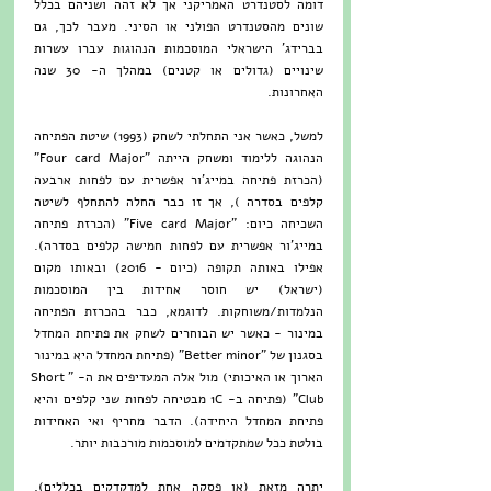
דומה לסטנדרט האמריקני אך לא זהה ושניהם בכלל 
שונים מהסטנדרט הפולני או הסיני. מעבר לכך, גם 
בברידג' הישראלי המוסכמות הנהוגות עברו עשרות 
שינויים (גדולים או קטנים) במהלך ה- 30 שנה 
האחרונות. 
למשל, כאשר אני התחלתי לשחק (1993) שיטת הפתיחה 
הנהוגה ללימוד ומשחק הייתה "Four card Major" 
(הכרזת פתיחה במייג'ור אפשרית עם לפחות ארבעה 
קלפים בסדרה ), אך זו כבר החלה להתחלף לשיטה 
השכיחה כיום: "Five card Major" (הכרזת פתיחה 
במייג'ור אפשרית עם לפחות חמישה קלפים בסדרה). 
אפילו באותה תקופה (כיום - 2016) ובאותו מקום 
(ישראל) יש חוסר אחידות בין המוסכמות 
הנלמדות/משוחקות. לדוגמא, כבר בהכרזת הפתיחה 
במינור - כאשר יש הבוחרים לשחק את פתיחת המחדל 
בסגנון של "Better minor" (פתיחת המחדל היא במינור 
הארוך או האיכותי) מול אלה המעדיפים את ה- "Short 
Club" (פתיחה ב- 1C מבטיחה לפחות שני קלפים והיא 
פתיחת המחדל היחידה). הדבר מחריף ואי האחידות 
בולטת ככל שמתקדמים למוסכמות מורכבות יותר.
יתרה מזאת (או פסקה אחת למדקדקים בכללים), 