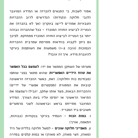
אסור לשכוח, כי התנאים להכרזה או המידע המועבר 
(לגבי חלוקה ונקודות) הנדרשים לרוב ההכרזות 
הטבעיות אמורים לייצג בעקרון (אך לא בהכרח) את 
הנטייה לביצוע החוזה המוכרז - ככל שההכרזה גבוהה 
יותר כך הנטייה לביצוע החוזה המוכרז מתחזקת. לפיכך 
גם ניתן לקבוע בוודאות מסוימת שמרבית ההכרזות 
הנמוכות (גובה 1-2) משמשות את השותפות בעיקר 
להעברת מידע. איך זה עובד?
מטרתו של השחקן המתאר את ידו: 
לצמצם ככל האפשר 
את טווח הידיים האפשריות 
שהוא מתאר בפני שותפו 
(מבחינת כוח וחלוקה). זאת, כאשר ההכרזה הראשונה 
קובעת את המסגרת (ספקטרום אפשרי של ידיים) 
וההכרזות הבאות, מצד אותו שחקן, יגבילו ויצמצמו את 
התיאור הראשוני או יוסיפו עליו בעת הצורך. המידע 
המועבר מתייחס בראש ובראשונה לשני פרמטרים 
חשובים ביד המכריז:
1. 
כמות הכוח
 - הנמדד בעיקר בנקודות (גבוהות, 
התאמה, אורך)
2. 
מאפייני חלוקה שונים
 - למשל חלוקה כללית של היד 
(מאוזן, חצי מאוזן, לא מאוזן) או כמות קלפים בסדרה 