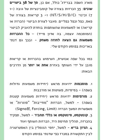
מארג השפה בברידג' כולל, אם כן, 
סך של 38 ביטויים 
שונים
: 35 הכרזות בצורה של קומבינציות של גובה (1-
7) וכינוי (NT/S/H/D/C) ו- 3 קריאות בצורה של 
פאס, כפל וכפל כפליים. מעבר לצורת הביטוי (הכרזה או 
קריאה) או למשמעות שהשותפות בוחרת להעניק לביטוי 
(המוסכמה עצמה, בה אדון מייד) - 
כל ההכרזות 
משמשות גם הצעה לחוזה משחק
 - ובכך גם דנתי 
באריכות 
בפוסט הקודם
 שלי.
כמו בכל שפה אנושית, השימוש בהכרזות או קריאות 
מובן על ידי השותף בעזרת 
אחת או יותר 
מן הדרכים 
הבאות:
1. 
מוסכמות 
ידועות מראש (יחידות משמעות גדולות 
בשפה) - בסיסיות, פשוטות או מורכבות
2. 
מורפימות
 ידועות מראש (יחידות משמעות קטנות 
בשפה) - למשל, הכרזות "מחייבות" "סוגרות" או 
מאפשרות המשך הכרזה (Signoff, Forcing, Limit)
3. 
קונטקסט, סינטקסט או כללי תחביר
 - למשל, תפקיד 
בהכרזה, תהליך תחימת היד, הכרזות השותף ועוד
4. 
הגיון בריא
 - למשל, יחסי הגומלין בין האסטרטגיה 
לבין התקשורת במכרז כפי שדנתי 
בפוסט הקודם