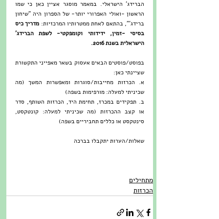
הברידג' הישראלי. במאמר מוסגר אציין כאן כי שמו 
הראשון -ואולי האפרורי יותר- של הספרון היה "שיחון 
ברידג'", בהתאם לאחת ממטרותיו המרכזיות: 
מדריך כיס 
בסיסי -זמין, ידידותי וקומפקטי- לשפת הברידג' 
הישראלית בשנת 2016.
בפוסט/פוסטים הבאים אעסוק בשאר מאפייני התקשורת 
שציינתי כאן: 
א. הכרזות מחייבות/סוגרות ומאפשרות המשך (מה 
שכיניתי למעלה: מורפימות בשפה)
ב. תפקידים במכרז, תחימת היד, הכרזות השותף, סדר 
או קצב ההכרזות (מה שכיניתי למעלה: קונטקסט, 
סינטקסט או כללים תחביריים בשפה)  
שאלות/הערות יתקבלו בברכה
מתחילים
הכרזות