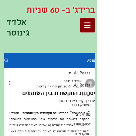
ברידג' ב- 60 שניות
אלדד
גינוסר
פוסט
All Posts
אלדד גינוסר
All Posts
8 במאי 2016
זמן קריאה 7 דקות
יסודות התקשורת בין השותפים
הגנה
עודכן:
24 באוג׳ 2021
משחק כרוז
"שם המשחק" בברידג' זה 
תקשורת בין שותפים
.  מאפיין 
מתחילים
המקנה למשחק את הייחוד שלו בהשוואה למשחקי 
דומם כפול
המחשבה האינדיבידואלים או אפילו לענפי ספורט זוגיים 
ו/או קבוצתיים הנשענים בעיקר על שיתוף פעולה ו/או 
מתקדמים