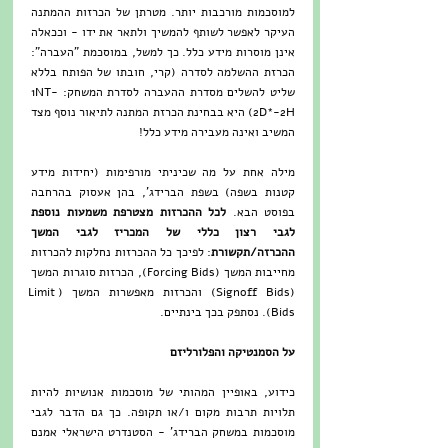
למוסכמות מורכבות יותר. מטרתן של הכרזות ההמתנה 
העיקר לאפשר לשותף להמשיך ולתאר את ידו - וככאלה 
אינן מוסרות מידע כלל. כך למשל, במוסכמת "העברה": 
הכרזת ההשלמה לסדרה (קרי, חובתו של הפותח בללא 
שליט להשלים מסדרת ההעברה לסדרת המשחק: 1NT-
2D*-2H) היא בבחינת הכרזת המתנה לתיאור נוסף מצד 
המשיב ואינה מעבירה מידע כלל! 
מילה אחת על מה שכיניתי מורפימות (יחידות מידע 
קטנות בשפה) בשפת הברידג', בהן אעסוק בהרחבה 
בפוסט הבא. 
לכל ההכרזות מצטרפת משמעות נוספת 
לגבי רצון כללי של המכריז לגבי המשך 
ההכרזה/תקשורת
: לפיכך כל ההכרזות נחלקות להכרזות 
מחייבות המשך (Forcing Bids), הכרזות סוגרות המשך 
(Signoff Bids) והכרזות מאפשרות המשך (Limit 
Bids). נסתפק בכך בינתיים.  
על הסמנטיקה והפלורליזם
כידוע, באופיין המהותי של מוסכמות אנושיות להיות 
תלויות תרבות מקום ו/או תקופה. כך גם הדבר לגבי 
מוסכמות במשחק הברידג' - הסטנדרט הישראלי אמנם 