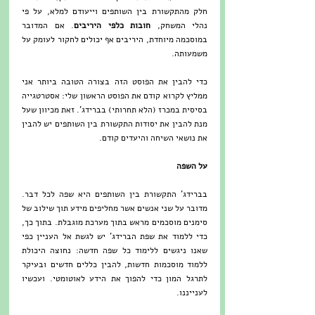
חלק מהתקשורת בין השותפים וייעודם למלא, על פי 
נהלי המשחק, 
חובות כלפי היריבים
. אם המדובר 
במוסכמה מיוחדת, היריבים אף יכולים לחקור לעומק על 
משמעותה. 
כדי להבין את הפוסט הזה בצורה הטובה ביותר אני 
ממליץ לקרוא קודם את הפוסט הראשון שלי: 
אסטרטגייה 
בסיסית במכרז (הלא תחרותי) בברידג'.
 זאת מכיוון שעל 
מנת להבין את יסודות התקשורת בין השותפים יש להבין 
את נושאי השיחה והיעדים קודם.
על השפה
בברידג' התקשורת בין השותפים היא שפה לכל דבר. 
מדובר על שני אנשים אשר מחליפים מידע תוך שילוב של 
סימנים מוסכמים מראש בתוך מערכת מוגבלת. בתוך כך, 
כדי ללמוד את שפת הברידג' יש לגשת אל העניין כפי 
שאנו ניגשים ללימוד כל שפה חדשה: נחוצה היכולת 
ללמוד מוסכמות חדשות, להבין כללים חדשים ובעיקר 
לתרגל המון כדי להפוך את הידע לאוטומטי. ועכשיו 
לענייננו.