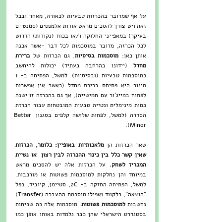
על אף שמדובר בהכרזות טבעיות לכאורה, מאחר ובכל 
זאת ויש צורך להסכים מראש אודות אלמנטים (סמנטיים 
בעיקר) במאפייני החלוקה ו/או בכוח (נקודות) הדרוש 
לכל הכרזה, מדובר במוסכמות לכל דבר -אשר אכנה 
אותן כאן: 
מוסכמות בסיסיות
. גם הכרזות של 
ברירת 
מחדל 
(יידונו בהרחבה בעתיד) יכולות להיחשב 
כמוסכמות טבעיות (ובסיסיות). למשל, הפתיחה ב- 1 
מינור היא פתיחת ברירת מחדל (כאשר אין אפשרות 
לפתוח במייג'ור עם חמישייה), אך גם בהכרזה זו ישנה 
כמות מינימלית ונטייה טבעית המובטחות עבור הכרזת 
הסדרה (למשל, לפחות שלושה קלפים בסגנון Better 
Minor). 
שאר הכרזות הן 
מלאכותיות באופיין: כלומר, הכרזות 
שאין קשר כלל בין כינוי ההכרזה לבין רצון  או נטיית 
המכריז לשחק. 
על הכרזות אלה יש להסכים מראש 
במיוחד והן נחלקות למוסכמות פשוטות או מורכבות. 
למשל, הפתיחה החזקה ב- 2C, סטיימן, קיוביד, כפל 
"הוצאה", בלקווד ואפילו מוסכמת ההעברה (Transfer) 
נחשבות 
למוסכמות פשוטות
. מוסכמות אלה כה שכיחות 
בסטנדרט הישראלי שהן כבר נלמדות באותו אופן כמו 