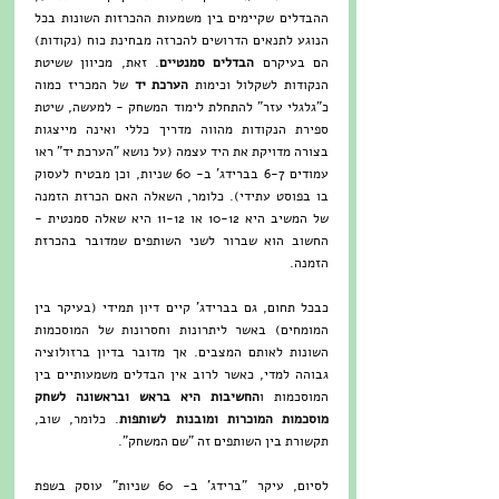
ההבדלים שקיימים בין משמעות ההכרזות השונות בכל 
הנוגע לתנאים הדרושים להכרזה מבחינת כוח (נקודות) 
הם בעיקרם 
הבדלים סמנטיים
. זאת, מכיוון ששיטת 
הנקודות לשקלול וכימות 
הערכת יד
 של המכריז כמוה 
כ"גלגלי עזר" להתחלת לימוד המשחק - למעשה, שיטת 
ספירת הנקודות מהווה מדריך כללי ואינה מייצגות 
בצורה מדויקת את היד עצמה (על נושא "הערכת יד" ראו 
עמודים 6-7 בברידג' ב- 60 שניות, וכן מבטיח לעסוק 
בו בפוסט עתידי). כלומר, השאלה האם הכרזת הזמנה 
של המשיב היא 10-12 או 11-12 היא שאלה סמנטית - 
החשוב הוא שברור לשני השותפים שמדובר בהכרזת 
הזמנה.
כבכל תחום, גם בברידג' קיים דיון תמידי (בעיקר בין 
המומחים) באשר ליתרונות וחסרונות של המוסכמות 
השונות לאותם המצבים. אך מדובר בדיון ברזולוציה 
גבוהה למדי, כאשר לרוב אין הבדלים משמעותיים בין 
המוסכמות ו
החשיבות היא בראש ובראשונה לשחק 
מוסכמות המוכרות ומובנות לשותפות
. כלומר, שוב, 
תקשורת בין השותפים זה "שם המשחק".
לסיום, עיקר "ברידג' ב- 60 שניות" עוסק בשפת 