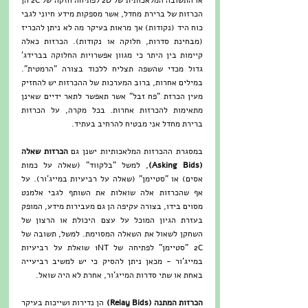
או התשובה המלאכותית של 2D לפתיחה חזקה של 2C הן 
הכרזות של ברירת מחדל, אשר מספקות מידע חיוני לגבי 
כוח היד (נקודות) אך מראות בעיקר מה לא ניתן להכריז 
(מבחינת סדרות, חלוקה או נקודות). הכרזות כאלה 
קיימות בין היתר כי מגוון אפשרויות החלוקה בברידג' 
גדול מכדי שהשפה תצליח ללכוד בצורה "הרמטית". 
במילים אחרות, ברוב המערכות של ההכרזות יש להחזיק 
מעין הכרזת "פח זבל" אשר תאפשר לתאר ידיים שאינן 
מתאימות להכרזות אחרות. בכל מקרה, על הכרזות 
ברירת מחדל אני מבטיח להרחיב בעתיד.
במסגרת ההכרזות המלאכותיות ישנן גם 
הכרזות שאלה 
(Asking Bids)
, למשל "בלקווד" (שאלה על כמות 
אסים) או "סטיימן" (שאלה על רביעיות במייג'ור). על 
אף שהכרזות אלה שואלות את השותף לגבי אלמנט 
מסוים בידו, בצורה עקיפה הן גם מעבירות מידע, המופק 
בעזרת הגיון המוכל על עצם היכולת או הרצון של 
השחקן לשאול את השאלה המסוימת. למשל, תשובה של 
2C "סטיימן" לפתיחה של 1NT שואלת על רביעיות 
במייג'ור - מכאן ניתן להסיק כי יש למשיב רביעייה 
באחת או שתי סדרות המייג'ור, אחרת לא היה שואל.
הכרזות המתנה (Relay Bids)
 הן נדירות ושייכות בעיקר 