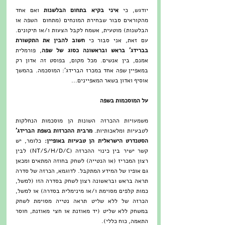
יודגש, כי 
איני בקיא בתחום הבלשנות
 ואם אחד 
מהקוראים סבור שבחירת המונחים (מתחום  השפה או 
הבלשנות) מוטעית, אשמח לקבל הצעות ו/או תיקונים. 
עם זאת, אני סבור כי 
חשוב להבין את התקשורת 
בברידג' בראש ובראשונה כסוג של שפה
, פורמלית 
אמנם, בין אנשים. מכל מקום, בפוסט זה אדון רק 
במאפיין שפה אחד במכרז הברידג': המוסכמה. בהמשך 
אוסיף ואדון בשאר המאפיינים...
על המוסכמות בשפה
משמעויות ההכרזה השונות הן מוסכמות הנחלקות 
לטבעיות ומלאכותיות. 
מרבית ההכרזות בשפת הברידג' 
הסטנדרט הישראלית הן טבעיות באופיין:
 כלומר, יש 
קשר ישיר בין כינוי ההכרזה (NT/S/H/D/C) לבין 
רצון המכריז (או הנטייה) לשחק בחוזה המתאים ומכאן 
גם אופיו של המידע המתקבל. לדוגמא, הכרזה של סדרה 
תראה בראש ובראשונה רצון לשחק בסדרה הזו (למשל, 
כמות קלפים מסוימת ו/או מינימלית בסדרה) או למשל, 
הכרזה של ללא שליט תראה נטייה מסוימת לשחק 
במשחק ללא שליט (יד מאוזנת או חצי מאוזנת, חוסר 
התאמה, כוח כללי). 