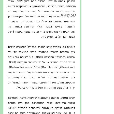
סנכרון ברמה הפיזית. במידה רבה ניתן לומר, שכדי 
הכרזות
להצליח באמת בברידג', על השחקן או השחקנית להיות 
מסוגלים בראש ובראשונה לתקשר עם אדם אחר - 
רבי אמנים
השותף. בפוסט זה אבחן את היסודות של התקשורת בין 
השותפים במשחק הברידג'. כמו בפוסט הקודם אבחר 
להתמקד בעיקר במכרז הלא תחרותי: כלומר, זה 
שהיריבים לא משתתפים בו - תקציר נמצא בעמוד 8 של 
הספרון ברידג' ב- 60 שניות.
ראשית כל, במהלך שלב המכרז בברידג' 
תקשורת חוקית 
בין שותפים נעשית במסגרת מידע המועבר על ידי 
שימוש בכרטיסי ההכרזה (Bid): קומבינציה של גובה 
וכינוי החוזה המוצע או על ידי כרטיסי הקריאה (Call): 
פאס (Pass), כפל (Double) וכפל כפליים (Redouble). 
המידע המועבר באמצעות מהלכים אלה מוסכם מראש 
בין השותפים או מובן על ידי הגיון בריא אותו הם 
חולקים. אולם, מידע המועבר בצורה אחרת (למשל על 
ידי דיבור, מבט או תנועות גוף) אינו חוקי בעליל.  
יתרה מזאת, נדרשת מהשותפות שקיפות מלאה ומוחלטת 
(כלפי היריבים) לגבי המוסכמות בהן היא בוחרת 
להשתמש. לפיכך, בין השאר, כרטיסי ה"ההכרזה" STOP 
ו ALERT (אשר לא אעסוק במשמעותם כאן) הם אינם 