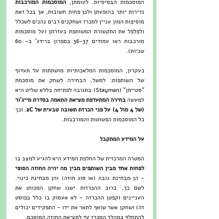
המוסכמות הבסיסיות. לעומתן, 
המוסכמות המורכבות 
נדירות יותר בהופעתן ולכן פחות חשובות, אך בכל זאת 
מוסיפות המון עניין למכרז ושחקנים רבים נהנים לשכלל 
ולפלפל את התקשורת המשותפת בעזרתן (על מוסכמות 
מורכבות ראו עמודים 36-37 בספרון ברידג' ב- 60 
שניות).
כעקרון, המוסכמות המלאכותיות מושתתות על תעדוף 
של השותפות: למשל, הבחירה לשחק את מוסכמת 
"סטיימן" (Stayman) בתגובה לפתיחה בללא שליט היא 
למעשה 
בחירה המתעדפת מציאת התאמה בסדרת מייג'ור 
(של 4 מול 4) על פני הכרזת תשובה טבעית של 2C
. וכך 
כל המוסכמות הפשוטות והמורכבות.
על המידע המתקבל
המטרה המרכזית של החלפת המידע היא להגיע למצב בו 
לפחות אחד מבין השותפים מבין מה יהיה החוזה הסופי
- הן מבחינת גובה (או סוג חוזה) והן מבחינת כינוי. 
לשם כך, ברוב ההכרזות ישנו שחקן המנווט את 
העניינים (קפטן ההכרזה - לא אעסוק בו כלל בפוסט 
זה) ושחקן אשר שואף לתאר את ידו - התפקידים יכולים 
להתחלף במהלך המכרז עד למציאת החוזה המוסכם.