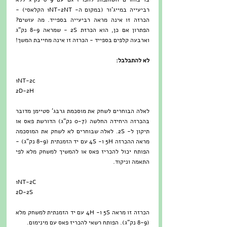
רביעייה במייג'ור (במקום ה- 1NT-2NT הקלאסי) - 
הכרזה זו אינה מראה רביעייה בספייד. מה עושים? 
הפתרון אם כן, הוא הכרזת 2S - שמראה 8-9 נק"ג 
וארבעה קלפים בספייד - הכרזה זו אינה מחייבת המשך!
לא להתבלבל:
1NT-2c
2D-2H
לאלה הבוחרים לשחק את מוסכמת גרבג' סטיימן מדובר 
בהכרזה היחידה החלשה (0-7 נק"ג) הדורשת פאס או 
תיקון ל- 2S. לאלה שבוחרים לא לשחק את המוסכמה 
מראה ההכרזה 5H ו- 4S עם יד הזמנתית (8-9 נק"ג) - 
הפותח יכול להכריז פאס או להמשיך למשחק מלא לפי 
התאמה וניקוד.
1NT-2C
2D-2S
הכרזה זו מראה 5S ו- 4H עם יד הזמנתית למשחק מלא 
(8-9 נק"ג). הפותח רשאי להכריז פאס עם מינימום.