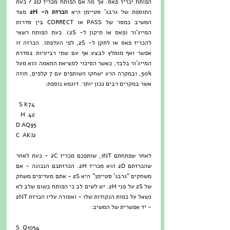
הפותח יכריז פאס. אך מה אם הפותח מכריז 2D ? כעת 
התוספת של גרבג' סטיימן היא 
הכרזת ה- 2H 
מצד 
המשיב כמסר של PASS או CORRECT בין סדרות 
המייג'ור (פאס או תיקון ל- 2S). כעת הפותח רשאי 
להכריז פאס או לתקן ל- 2S, לפי העדפתו. הכרזה זו 
אפשר ואף מומלץ לבצע אף עם שתי רביעיות בסדרת 
המייג'ור בלבד, כאשר הסיכוי למציאת התאמה הוא מעל 
50%, ובמקרה הרע ישחקו השותפים עם 7 קלפים, חוזה 
אשר במקרים רבים נכון יותר. דוגמא נוספת:
  S K74
   H  42
D AQ95
C  AKJ2
לאחר שפתחתם 1NT, שותפכם מכריז 2C - כעת לאחר 
שהכרזתם 2D הוא מכריז 2H. הכרזתכם הנכונה - אם 
משחקים "גרבג' סטיימן" היא 2S - אתם מעדיפים משחק 
של 2S על פני 2H. יש לשים לב כי הפותח בשום שלב לא 
נשאל על כמות הנקודות שלו - ואסורה עליו הכרזת 2NT 
- יד אפשרית של המשיב:
S  Q1054