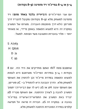
5-4 או 6-4 במייג'ור ויד מזמינה (8-9 נקודות)
עם שני המייג'ורים (
רביעייה בלבד באחד מהם
) ויד 
מזמינה למשחק מלא (8-9 נקודות) מקובל להכריז דרך 
סטיימן (ולא דרך מוסכמת העברה). מטרתו של המשיב 
במקרה זה היא למצוא התאמה באופן מיידי, או מאוחר 
יותר - תלוי בהכרזת התשובה מצד הפותח. למשל:
S  AJ763 
 H  Q876
     D  J2
     C  95
שותפכם פתח 1NT ואתם מחזיקים את היד הזו. עם 8 
נקודות ו 5-4 בסדרות המייג'ור מטרתכם היא לנסות 
למצוא התאמה בסדרת מייג'ור וכן להזמין את השותף 
למשחק מלא. הדרך הנכונה היא להתחיל ב- 2C סטיימן. 
אם השותף עונה 2H או 2S (יש לו שם רביעייה) יתמוך 
המשיב לגובה 3 לצורך ההזמנה. אם השותף מכריז 2D 
יכריז כעת המשיב את החמישייה/שישייה במייג'ור 
בגובה 2: במקרה זה 2S. הכרזה זו מראה על חמישה 
קלפים בסדרה המוכרזת והזמנה למשחק מלא.