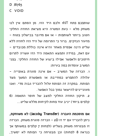
D  J8765
C   VOID
שותפכם פתח 1NT ולכם היד הזו. מן הסתם אין לנו 
משחק מלא - כעת המטרה היא מציאת החוזה החלקי 
הטוב ביותר לשותפות - או אם מדובר בכישלון בטוח - 
מזעור הנזקים. ברור כי התרומה של היד הזו לחוזה ללא 
שליט הינה אפסית מאחר והיא אינה כוללת מכובדים - 
עם זאת, במידה ותמצא התאמה היד הזו עשויה לתרום 
חיתוכים ולאפשר אפילו ביצוע של החוזה החלקי. בפני 
המשיב עומדות כמה בעיות:
1. הכרזה של המשיב - אם אינה סוגרת באופייה - 
עלולה להתפרש כמחייבת או מאפשרת המשך מצד 
הפותח. במקרה זה הפותח עלול להכריז גבוה מדי. ואנו 
מעוניינים להישאר נמוך ככל האפשר.
2. תיקון החוזה החלקי למצב של חוסר התאמה (6 
קלפים ביחד) יניב עוד פחות לקיחות מללא שליט...
אם מוסכמת העברה (Jacoby Transfer) לא משוחקת,
ניתן להכריז עם יד זו 2D - הכרזה סוגרת משחק. הכרזה 
זו מבטיחה משחק בשליט (לפחות 7 קלפים במשותף אך 
כנראה 8 לפחות) וכן מבטיחה כי הפותח לא ימשיך, 