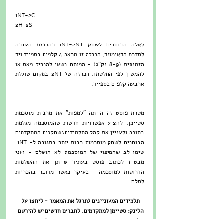
1NT-2C
2H-2S
לאלה הבוחרים לשחק 1NT-2NT כהכרזת העברה 
לסדרת הדאימונד, הכרזה זו מראה 4 קלפים בספייד ויד 
הזמנתית (8-9 נק"ג) - הפותח רשאי להכריז פאס או 
להמשיך לפי החלטתו. הכרזה של 2NT במקום שוללת 
ארבעה קלפים בספייד.
מטרת פוסט זה הייתה "למפות" את מרבית מוסכמת 
סטיימן, להציע אפשרויות חדשות שהמוסכמה מגלמת 
בתוכה ולעניין את קהל התלמידים\שחקנים המתקדמים 
הבוחרים לשחק מוסכמות רבות יותר בתגובה ל- 1NT. 
שימו לב שהמיפוי של המוסכמה לא הושלם - ואני 
מבטיח לכתוב פוסט בעתיד שייתן את ההשלמות 
הדרושות למוסכמה - בעיקר כאשר מדובר בהכרזות 
לסלם.
תלמידים המעוניינים לתרגל את המאמר - ליחצו על 
הלינק: 
סטיימן למתקדמים
. לחברים חדשים יש להירשם 