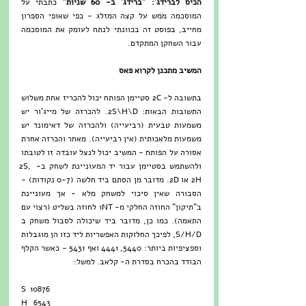
הכיס לברידג': "ברידג' ב- 60 שניות"
 כתבתי על 
המוסכמה ממש על קצה המזלג - כפי שאופי הספרון 
מחייב, בפוסט זה בכוונתי לנתח לעומק את המוסכמה 
עבור השחקן המתקדם.
המשיב מתכנן לקרוא פאס
בתשובה ל- 2C סטיימן הפותח יכול להכריז אחת משלוש 
התשובות הבאות: 2S\H\D. להכרזה של מייג'ור יש 
משמעות טבעית (רביעייה) ולהכרזה של דאימונד יש 
משמעות מלאכותית (אין רביעייה). מאחר והכרזה אחרת 
אסורה על הפותח - המשיב יכול לנצל עובדה זו לטובתו 
ולהשתמש בסטיימן עבור יד המעוניינת לשחק ב- 2S, 
2H או 2D. מדובר מן הסתם ביד חלשה (0-7 נקודות) - 
הסבורה שאין סיכוי למשחק מלא - אך מעוניינת 
ב"תיקון" החוזה החלקי מ- 1NT לחוזה בשליט (רצוי עם 
התאמה). כמו כן, מדובר ביד שיכולה לסבול משחק ב 
S/H/D, לפיכך החלוקות האפשריות ליד כזו הן מוגבלות 
וספציפיות ביותר: 5440, 4441 ואף 5431 - כאשר הקלף 
הבודד בהכרח בסדרת ה- קלאב. למשל:
S  10876
H   6543