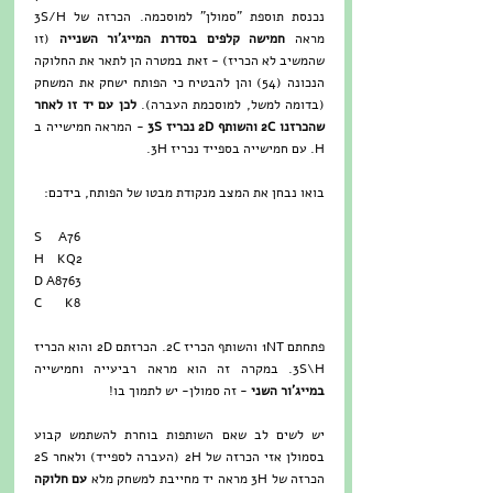
נכנסת תוספת "סמולן" למוסכמה. הכרזה של 3S/H 
מראה 
חמישה קלפים בסדרת המייג'ור השנייה
 (זו 
שהמשיב לא הכריז) - זאת במטרה הן לתאר את החלוקה 
הנכונה (54) והן להבטיח כי הפותח ישחק את המשחק 
(בדומה למשל, למוסכמת העברה). 
לכן עם יד זו לאחר 
שהכרזנו 2C והשותף 2D נכריז 3S
 - המראה חמישייה ב 
H. עם חמישייה בספייד נכריז 3H. 
בואו נבחן את המצב מנקודת מבטו של הפותח, בידכם:
S     A76
H    KQ2
D A8763
C       K8
פתחתם 1NT והשותף הכריז 2C. הכרזתם 2D והוא הכריז 
3S\H. במקרה זה הוא מראה רביעייה וחמישייה 
במייג'ור השני
 - זה סמולן- יש לתמוך בו!
יש לשים לב שאם השותפות בוחרת להשתמש קבוע 
בסמולן אזי הכרזה של 2H (העברה לספייד) ולאחר 2S 
הכרזה של 3H מראה יד מחייבת למשחק מלא 
עם חלוקה 