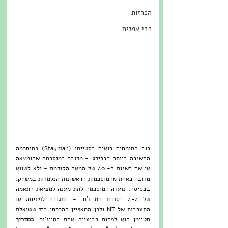
הכרזות
רבי אמנים
רוב המומחים רואים בסטיימן (Stayman) כמוסכמה 
החשובה ביותר בברידג' - מדובר במוסכמה שהומצאה 
אי שם בשנות ה- 40 של המאה הקודמת - ולא לשווא 
מדובר באחת מהמוסכמות הראשונות הנלמדות במשחק. 
בבסיסה, נועדה המוסכמה לתת מענה למציאת התאמה 
של 4-4 בסדרת המייג'ור - בתגובה לפתיחה או 
התערבות של NT ולכן המאפיין ההכרחי ביד ששואלת 
סטיימן הוא לפחות רביעייה אחת במייג'ור. 
במדריך 