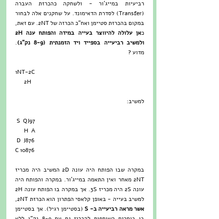
רביעיות במייג'ור - ולשחקה כהכרזת העברה 
(Transfer) לסדרת הדאימונד. על שחקנים אלה לבחור 
במקום בהכרזת סטיימן ואח"כ הכרזה של 2NT. עם זאת, 
כ
אן עלולה להיווצר בעייה במידה והפותח ענה 2H 
ולמשיב רביעייה בספייד ויד הזמנתית (8-9 נק"ג)
. 
מדוע ?
1NT-2C
      2H
למשיב:
 S  QJ97
      H  A 
 D  J876
C 10876
במקרה שבו הפותח היה עונה 2D המשיב היה מכריז 
2NT מאחר ואין התאמה במייג'ור. במקרה והפותח היה 
עונה 2S היה מכריז 3S. אך במקרה בו הפותח עונה 2H 
למשיב בעייה - באופן קלאסי הפתרון הוא הכרזת 2NT, 
אשר מראה רביעייה ב- S 
(בסטיימן רגיל). אך בסטיימן 
בו בוחרים השותפות להכריז גם עם 8-9 נק"ג ללא 