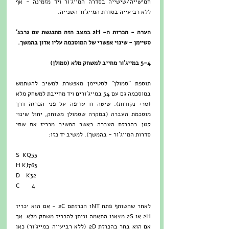
חמישייה/שישייה בסדרה המייג'ור ויד מזמינה - אף 
ללא רביעייה בסדרת המייג'ור השנייה.
הערה - הכרזת ה- 2H במצב הזה מתנגשת עם גרבג' 
סטיימן - שינוי אפשרי של המוסכמה עליו אדון בהמשך.
5-4 במייג'ור מחייב למשחק מלא (סמולן)
תוספת "סמולן" לסטיימן מאפשרת למשיב להשתמש 
במוסכמה גם עם 54 במייג'ורים ויד מחייבת למשחק מלא 
(10+ נקודות). שיטה זו עדיפה על פני הכרזה דרך 
מוסכמת העברה (במקרה שסמולן משוחק, יחול שינוי 
קטן בהכרזת העברה כאשר המשיב מכריז את שתי 
סדרות המייג'ור - בהמשך). למשיב יד כזו:
S  KQ53
H KJ763
D    K32
C        4
לאחר שהשותף פתח 1NT הכרזתם 2C - אם הוא יכריז 
2H או 2S מצאנו התאמה וניתן להכריז משחק מלא. אך 
אם הוא בחר בהכרזת 2D (ללא רביעייה במייג'ור) כאן 