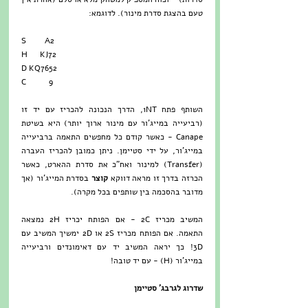
טעם בהצגת סדרת מינור). לדוגמא:
S         A2
H      KJ72
D KQ7652
C           9
השותף פתח 1NT, הדרך הנכונה להכריז עם יד זו 
(רביעייה במייג'ור עם מינור ארוך יותר) היא בשיטת 
Canape - כאשר קודם כל מחפשים התאמה ברביעייה 
במייג'ור, על ידי סטיימן. ניתן כמובן להכריז העברה 
(Transfer) למינור ואח"כ את סדרת ההארט, כאשר 
הכרזה בדרך זו מראה דווקא
 קוצר 
בסדרת המייג'ור (אך 
מדובר בהסכמה בין שותפים בכל מקרה).
המשיב מכריז 2C - אם הפותח יכריז 2H נמצאה 
התאמה. אם הפותח מכריז 2S או 2D ימשיך המשיב עם 
3D! כך יראה המשיב יד עם דאימונדים ורביעייה 
במייג'ור (H) - עם יד טובה!
שדרוג לגרבג' סטיימן