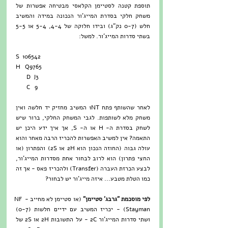
תוספת קטנה לסטיימן הקלאסי מבטיחה אפשרות של 
משחק חלקי בסדרת המייג'ור הנכונה במידה והמשיב 
חלש (0-7 נק"ג) ובידו חלוקה של 4-4, 5-4 או 5-5 
בשתי סדרות המייג'ור. למשל:
S  106542
H   Q9765
       D  J3
       C   9
לאחר שהשותף פתח 1NT המשיב מחזיק יד חלשה ואין 
משחק מלא לשותפות. לגבי המשחק החלקי, ברור שיש 
לשחק בסדרת ה- H או ה- S, אך איך ידע היכן יש 
התאמה? אין למשיב האפשרות להכריז הרבה מאחר והוא 
עולה גבוה (החוזה הנכון הוא 2H או 2S) והפתרון (או 
החצי פתרון) הוא לרוב לבחור אחת מסדרות המייג'ור, 
לבצע הכרזת העברה (Transfer) ולהכריז פאס - אך זה 
כמו הטלת מטבע... איזה מייג'ור יש לבחור?
לפי מוסכמת "גרבג' סטיימן" 
(או סטיימן לא מחייב - NF 
Stayman) - יכריז המשיב עם ידיים חלשות (0-7) 
ושתי סדרות המייג'ור 2C - על התשובות 2H או 2S של 