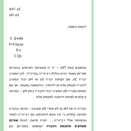
1NT-2C
2D-2S
דוגמא נוספת,
 S  Q1085
H KJ5432
        D 2
      C Q3
שותפכם פתח 1NT - יד זו מתאימה לשימוש בהכרזת 
סטיימן מאחר והיא כוללת רביעייה במייג'ור. לכן המשיב 
יכריז 2C. אם הפותח יכריז 2S או 2H יכול המשיב 
להכריז משחק מלא או להזמין -ההתאמה נמצאה. אך אם 
הפותח מכריז 2D המשיב יכול להכריז כעת 2H - המראה 
5 קלפים לפחות והזמנה למשחק מלא.
הכרזה זו של 2H או 2S אחרי 2D תשובה - מראה בהכרח 
חמישה קלפים כי אין טעם להתעקש עם רביעייה לאחר 
שהפותח שלל רביעייה.... יתרה מזאת, זוגות 
שאינם 
משחקים מוסכמת העברה
 ישתמשו בסטיימן עם 