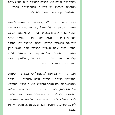
מאחר שבאופייה היא הכרזה הדורשת פאס. אך בעזרת 
מוסכמת סטיימן יש למשיב אלטרנטיבה אחרת - 
המאפשרת אף מציאת התאמה במייג'ור.
כאשר המשיב מכריז 2C, 
לכאורה
 הוא מתחייב לכמות 
מסוימת של נקודות (לפחות 8), אך יש לזכור כי הפותח 
יכול להכריז רק אחת משלוש הכרזות: 2S/H/D - על כל 
אחת מהן יכריז המשיב פאס והמכרז יסתיים, מבלי 
שלפותח אפשרות הכרזה נוספת. במקרה זה, החוזה 
הסופי יהיה אחת משלוש הכרזות אלה, אשר כולן 
מתאימות למשיב בשל חלוקת ידו המיוחדת (ללא 
קלאבים ואיזון יחסי בין D/H/S), ולפיכך יבטיח 
התאמה בסבירות גבוהה ביותר. 
מהלך זה הוא בבחינת "אילתור" של המשיב - שימוש 
בסטיימן בצורה יצירתית (ולא שיטתית)... והדבר 
מתאפשר אך ורק מאחר והמשיב הוא ה"קפטן" המוחלט 
של ההכרזה, כאשר לפותח - מלבד אחת משלוש 
התשובות הרגילות - אין עוד מרחב תמרון, אשר יאפשר 
לו - למשל - להכריז גבוה יותר. על שידרוג המוסכמה 
לגרבג' סטיימן, המאפשר הכרזה נוספת של חולשה - ראו 
בהמשך.