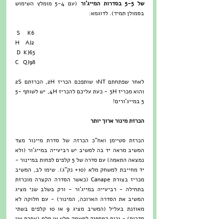
של 5-5 בסדרות המייג'ור
 (עם 5-4 מומלץ השימוש 
בסמולן תמיד). לדוגמא:
 S     K6
H    AJ2
 D  KJ63
C   QJ98
לאחר שפתחתם 1NT שותפכם הכריז 2H, הכרזתם 2S 
והוא מכריז 3H - כעת עליכם להכריז 4H, יש לשותף 5-
5 במייג'ורים!
הכרזת מינור ארוך יותר
הכרזת סטיימן ואח"כ הכרזה של סדרת מיינור מצד 
המשיב מראה יד בה למשיב יש רביעייה במייג'ור (ולא 
נמצאה התאמה) עם סדרה של 5 קלפים לפחות במיינור - 
יד מחייבת למשחק מלא (10+ נק"ג). שימו לב, המשיב 
מכריז בצורת Canape (כאשר הסדרה הקצרה מוכרזת 
בתחילה - רביעייה במייג'ור - ורק בשלב שני מציג 
המשיב את הסדרה הארוכה, המינור) - עם חלוקה לא 
מאוזנת בעליל (המשיב מציג 9 או 10 קלפים בשתי 
סדרות) - וכוח המספיק למשחק מלא או סלם (אחרת אין 