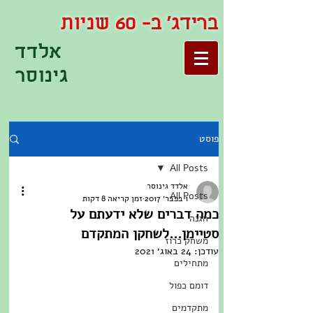
ברידג' ב- 60 שניות
אלדד
גינוסר
פוסט
All Posts
אלדד גינוסר
All Posts
1 בפבר׳ 2017
זמן קריאה 8 דקות
כמה דברים שלא ידעתם על
הגנה
סטיימן...לשחקן המתקדם
משחק כרוז
עודכן:
24 באוג׳ 2021
מתחילים
דומם כפול
מתקדמים