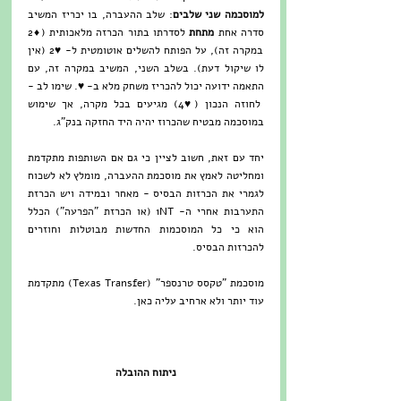
למוסכמה שני שלבים
: שלב ההעברה, בו יכריז המשיב 
סדרה אחת 
מתחת
 לסדרתו בתור הכרזה מלאכותית (♦2 
במקרה זה), על הפותח להשלים אוטומטית ל- ♥2 (אין 
לו שיקול דעת). בשלב השני, המשיב במקרה זה, עם 
התאמה ידועה יכול להכריז משחק מלא ב- ♥. שימו לב - 
לחוזה הנכון (♥4) מגיעים בכל מקרה, אך שימוש 
במוסכמה מבטיח שהכרוז יהיה היד החזקה בנק"ג. 
יחד עם זאת, חשוב לציין כי גם אם השותפות מתקדמת 
ומחליטה לאמץ את מוסכמת ההעברה, מומלץ לא לשכוח 
לגמרי את הכרזות הבסיס - מאחר ובמידה ויש הכרזת 
התערבות אחרי ה- 1NT (או הכרזת "הפרעה") הכלל 
הוא כי כל המוסכמות החדשות מבוטלות וחוזרים 
להכרזות הבסיס.
מוסכמת "טקסס טרנספר" (Texas Transfer) מתקדמת 
עוד יותר ולא ארחיב עליה כאן.
ניתוח ההובלה