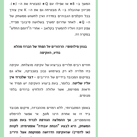
המשך ב- 8♠ או אפילו עם Q♠ (מבטיח את ה- J♠). 
מכיוון שהובלה ב- A מבטיחה גם את ה- K אין צורך 
בכל הקלפים הגבוהים בסדרה ואין לחשוש ממשחק של 
ה- Q♠. לאחר שדרום ימשיך בשלושה סיבובי ספייד, 
צפון זוכה ועליו להמשיך בקלאב - אחרי ה"דומם החלש" 
במקרה זה.
בגוון פילוסופי: הרהורים על הפחד של הכרוז מהלא 
נודע, העקיפה
חוזים רבים תלויים בביצוע של עקיפה מוצלחת. עקיפה 
כזו תלויה לא רק בשימוש נכון בטכניקה, אלא גם 
במיקום המכובד בידיים של היריבים - 
דבר שלכרוז אין 
עליו שליטה
. כלומר, בעת ביצוע העקיפה יש תמיד אי 
ודאות מסוימת, אשר עלולה להלחיץ כרוזים בלתי 
מנוסים.
באופן הסתברותי, ללא רמזים מההכרזה, מיקום מכובד 
ביד זו או אחרת הינו 50%. אי אפשר להימלט 
מהמספרים, 
אך ההמלצה הגורפת לכרוז בעת תכנון 
המשחק, היא לבצע "הנחת עבודה" אופטימית: לקוות 
(או לדמיין) שהעקיפה הדרושה ממוקמת אצל היריב 