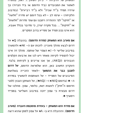
המשחק של הלקיחה - "כיוון השעון"). זאת, במטרה 
לאתגר את המכובדים (ביד הדומם או ביד הכרוז) כך 
שיהיו תמיד ב"יד שניה" ולא ב"יד רביעית" (בסיבוב 
הלקיחה) - שימו לב - לא בכל דומם יש סדרה "חלשה" 
או "חזקה" לפי ההגדרה ויתכנו גם שתי סדרות "חלשות" 
או "חזקות"... בכל מקרה יצוין, כי מדובר בכלל אצבע, 
הוא אינו נכון תמיד אך מסייע ברוב המקרים.
אם מערב הוא המשחק (מזרח הדומם)
: בהובלה Q♠ על 
דרום לבצע מהלך מעניין: לזכות עם ה- AK♠ ולהמשיך 
בסיבוב שלישי ל- J♠ הצפוי של שותפו. מהלך זה אינו 
יכול להפסיד לקיחה מאחר ויש לנו את ארבעת הקלפים 
הגבוהים (AKQJ), אך אנו צריכים 3 לקיחות בלבד. 
העקרון החשוב כאן, הוא שלמראה הדומם, 
על דרום 
לתכנן כבר את ההמשך
 -לאחר הזכייה בשלושת 
הסיבובים של הספייד - על השותפות להמשיך בסדרת 
ה- ♣ (בדומם AKQ♦ ו- AQJ♣), על השחקן הנכון (לפני 
הדומם ה"חזק") לעשות זאת, כלומר, צפון. מהלכו של 
דרום מבטיח כי צפון יזכה בסיבוב השלישי בספייד 
וימשיך ♣.
אם מזרח הוא המשחק - בעזרת מוסכמת העברה (מערב 
הדומם)
: וההובלה היא ב- A♠ על צפון לסמן שהוא רוצה 