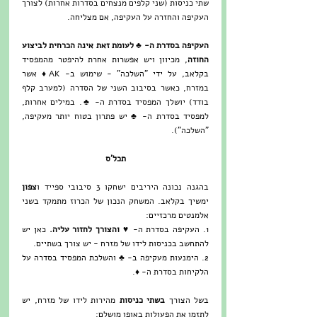
שתי כניסות (שני קלפים מנצחים בסדרות אחרות) לצורך 
העקיפה והחזרה על העקיפה, אם מצליחה.
העקיפה בסדרת ה- ♣ לעומת זאת אינה הכרחית לביצוע 
החוזה
, מכיוון ויש אפשרות אחרת להיפטר מהמפסיד 
בקלאב, על ידי "השלכה" - שימוש ב- AK♦ אשר 
במזרח, כאשר בסיבוב השני של הסדרה (למערב קלף 
בודד) יושלך המפסיד בסדרת ה- ♣. במילים אחרות, 
למפסיד בסדרת ה- ♣ יש פתרון בטוח יותר מעקיפה, 
"השלכה").
תכל'ס
בהגנה נכונה היריבים ישחקו 3 סיבובי ספייד ו
צפון
ימשיך בקלאב. המשחק הנכון של הכרוז מתמקד בשני 
אלמנטים מרכזיים:
1. העקיפה בסדרת ה- 
♥ והצורך לחזור עליה. 
כאן יש 
להתחשב בכניסות לידו של מזרח - יש צורך בשתיים.
2. הימנעות מעקיפה ב- ♣ והשלכת המפסיד בסדרה על 
הלקיחות בסדרת ה- ♦.
בשל הצורך 
בשתי כניסות
 מהירות לידו של מזרח, יש 
לתזמן את הפעולות באופן מושלם: