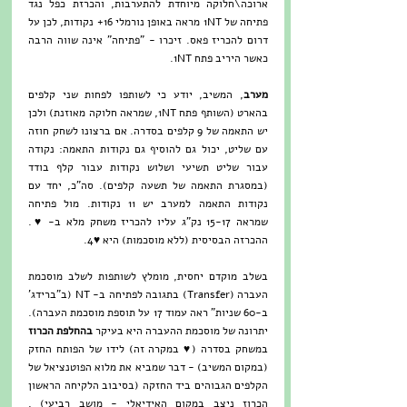
ארוכה\חלוקה מיוחדת להתערבות, והכרזת כפל נגד 
פתיחה של 1NT מראה באופן נורמלי 16+ נקודות, לכן על 
דרום להכריז פאס. זיכרו - "פתיחה" אינה שווה הרבה 
כאשר היריב פתח 1NT.
מערב
, המשיב, יודע כי לשותפו לפחות שני קלפים 
בהארט (השותף פתח 1NT, שמראה חלוקה מאוזנת) ולכן 
יש התאמה של 9 קלפים בסדרה. אם ברצונו לשחק חוזה 
עם שליט, יכול גם להוסיף גם נקודות התאמה: נקודה 
עבור שליט תשיעי ושלוש נקודות עבור קלף בודד 
(במסגרת התאמה של תשעה קלפים). סה"כ, יחד עם 
נקודות התאמה למערב יש 11 נקודות. מול פתיחה 
שמראה 15-17 נק"ג עליו להכריז משחק מלא ב- ♥. 
ההכרזה הבסיסית (ללא מוסכמות) היא ♥4.
בשלב מוקדם יחסית, מומלץ לשותפות לשלב מוסכמת 
העברה (Transfer) בתגובה לפתיחה ב- NT (ב"ברידג' 
ב-60 שניות" ראה עמוד 17 על תוספת מוסכמת העברה). 
יתרונה של מוסכמת ההעברה היא בעיקר 
בהחלפת הכרוז
במשחק בסדרה (♥ במקרה זה) לידו של הפותח החזק 
(במקום המשיב) - דבר שמביא את מלוא הפוטנציאל של 
הקלפים הגבוהים ביד החזקה (בסיבוב הלקיחה הראשון 
הכרוז ניצב במקום האידיאלי - מושב רביעי) . 