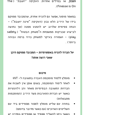
הנכון
, או במילים אחרות: העקיפה "יושבת" (The 
Finesse is On). 
במאמר מוסגר,אפשר גם להניח אחרת, שהמכובד ממוקם 
בידו של היריב הלא נכון (העקיפה "אינה יושבת") - 
הנחה פסימית שלרוב יש להמנע ממנה (אך נחוצה 
לביצוע טכניקות ממשפחת ה"משחק הבטוח" (safety 
play) - ושמורה בעיקר למשחק כרוז ברמה גבוהה 
ביותר) . 
על הכרוז להניח באופטימיות - המכובד ממוקם היכן 
שאני רוצה אותו!
סיכום
מומלץ ללמוד מוסכמת העברה בתשובה ל- 1NT  
לאחר לימוד המוסכמה, בשום אופן אין לשכוח את 
הכרזות התשובה הבסיסיות מאחר והן רלוונטיות 
כאשר יש הכרזת התערבות מצד היריב (המוסכמות 
מתבטלות)  
בחוזה עם שליט מומלץ לספור מפסידים ביד עם 
השליטים הארוכים (גם כאשר מדובר בדומם)  
כאשר ניתן להשליך מפסיד או מפסידים בסדרה יש 