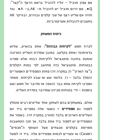
אם צפון מוביל - עליו להוביל בראש הרצף ה"קצר": 
Q♠, אם דרום מוביל יש להוביל מ- AK,ב- A♠. נגד 
חוזה עם שליט רצף של שני קלפים גבוהים, ובעיקר AK 
נחשבים להובלות אטרקטיביות.
ניתוח המשחק
לכרוז חמש "
לקיחות גבוהות":
 אחת בהארט, שלוש 
בדאימונד ואחת בקלאב. כמובן שסדרת השליט הארוכה 
טומנת בחובה פוטנציאל ללקיחות רבות שלא ספרנו 
כבטוחות. פוטנציאל כזה מחושב לפי כמות הקלפים 
ב"צד הארוך" (7 במקרה זה) פחות המפסידים האפשריים 
(המלך בלבד - 1). כלומר שש או שבע לקיחות. מאחר 
וספרנו לקיחה אחת כבר (האס) אז מדובר על חמש-שש 
נוספות - ודי בטוחות מכיוון שמדובר בסדרת השליט.
אולם, במשחקים בהם לשחקן אחד שליטים רבים מומלץ 
לספור גם 
מפסידים - 
כאשר אלה נספרים ביד עם 
השליטים הארוכים בלבד (מערב במקרה זה). כאמור את 
המפסידים יש לספור ביד אחת בלבד, אך תוך התחשבות 
מסוימת בקלפים מנצחים אצל השותף ה"מכסים" 
(Cover) או עשויים לכסות מפסידים אלה. ביד זו למשל 