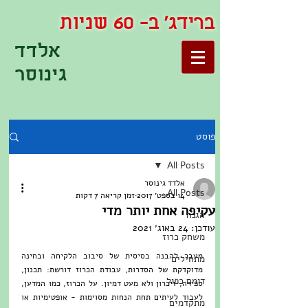
ברידג' ב- 60 שניות
אלדד
גינוסר
פוסט
All Posts
אלדד גינוסר
All Posts
14 בספט׳ 2017
זמן קריאה 7 דקות
עקיפה אחת יותר מדי
הגנה
עודכן:
24 באוג׳ 2021
משחק כרוז
מעבר להבנה בסיסית של סיבוב הלקיחה ובחינה 
מתחילים
מדוקדקת של הסדרות, עבודת הכרוז דורשת: תכנון, 
דומם כפול
ספירה, זיכרון ולא מעט דמיון. על הכרוז, כמו המדען, 
לעבוד לעיתים תחת הנחות מסוימות - אופטימיות או 
מתקדמים