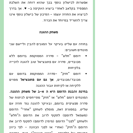
אפשרות לכישלון נוסף בכך שהוא דוחה את השלכת 
המפסיד בקלאב לאחרי ביצוע העקיפה ב- ♥. אך בדרך 
לביצוע את החוזה עצמו - הסיכון של כישלון נוסף אינו 
צריך להטריד במיוחד את הכרוז.
משחק ההגנה
בחוזה עם שליט בעיקר על המגנים להבין וליישם שני 
מונחים חשובים: 
דומם "חלש" - סדרה הממוקמת בדומם ללא 
מכובדים, סדרה עם פוטנציאל טוב להגנה לזכייה 
בלקיחות  
דומם "חזק" -סדרה הממוקמת בדומם עם 
מכובד/מכובדים, 
אך גם עם פוטנציאל
 מסוים 
ללקיחה או לקיחות עבור ההגנה 
בחינת והבנת הדומם היא ה א-ב של משחק ההגנה. 
המונחים דומם "חלש" או "חזק" מתייחסים לניתוח של 
סדרה ספציפית בדומם, ובעיקר להגנה נגד חוזה עם 
שליט. במסגרת זאת, מומלץ לשחקן "אחרי" הדומם 
(משמאל לדומם) לתקוף לרוב את הדומם ה"חלש" 
ולשחקן "לפני" הדומם (מימין לדומם) לתקוף לרוב את 
הדומם ה"חזק" (אחרי או לפני הכוונה - לפי כיוון 