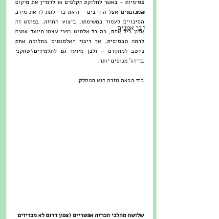
פסימיות - באשר לחלוקת הקלפים או לדמיין את מיקום 
הכרזות
המכובדים אצל היריבים - וזאת כדי לתת לו את מירב 
הסיכויים לעמוד במשימתו, ביצוע החוזה. בפוסט זה 
רבי אמנים
אדון ביד אחת, בה כל אלמנט בפני עצמו מיועד אמנם 
לרמה הבסיסית, אך ריבוי האלמנטים בחלוקה אחת 
נחשב למתקדם - ולכן מיועד גם לתלמידים\שחקני 
ברידג' מנוסים יותר. 
ביד הבאה מזרח הוא המחלק:
שלושה מהלכי הכרזה אפשריים (צפון דרום לא מכריזים 