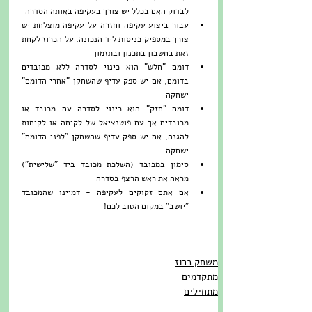
לבדוק האם בכלל יש צורך בעקיפה באותה הסדרה  
עבור ביצוע עקיפה וחזרה על עקיפה מוצלחת יש 
צורך במספיק כניסות ליד הנכונה, על הכרוז לקחת 
זאת בחשבון בתכנון ובתזמון  
דומם "חלש" הוא כינוי לסדרה ללא מכובדים 
בדומם, אם יש ספק עדיף שהשחקן "אחרי הדומם" 
ישחקה  
דומם "חזק" הוא כינוי לסדרה עם מכובד או 
מכובדים אך עם פוטנציאל של לקיחה או לקיחות 
להגנה, אם יש ספק עדיף שהשחקן "לפני הדומם" 
ישחקה  
סימון במכובד (השלכת מכובד ביד "שלישית") 
מראה את ראש הרצף בסדרה  
אם אתם זקוקים לעקיפה - דמיינו שהמכובד 
"יושב" במקום הטוב לכם! 
משחק כרוז
מתקדמים
מתחילים