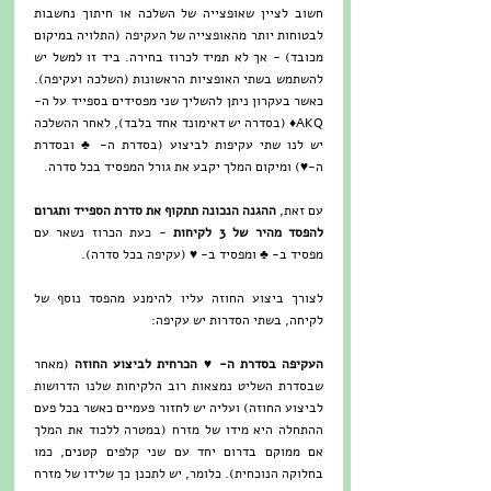
חשוב לציין שאופצייה של השלכה או חיתוך נחשבות 
לבטוחות יותר מהאופצייה של העקיפה (התלויה במיקום 
מכובד) - אך לא תמיד לכרוז בחירה. ביד זו למשל יש 
להשתמש בשתי האופציות הראשונות (השלכה ועקיפה). 
כאשר בעקרון ניתן להשליך שני מפסידים בספייד על ה- 
AKQ♦ (בסדרה יש דאימונד אחד בלבד), לאחר ההשלכה 
יש לנו שתי עקיפות לביצוע (בסדרת ה- ♣ ובסדרת 
ה-♥) ומיקום המלך יקבע את גורל המפסיד בכל סדרה.
עם זאת, 
ההגנה הנכונה תתקוף את סדרת הספייד ותגרום 
להפסד מהיר של 3 לקיחות
 - כעת הכרוז נשאר עם 
מפסיד ב- ♣ ומפסיד ב- ♥ (עקיפה בכל סדרה). 
לצורך ביצוע החוזה עליו להימנע מהפסד נוסף של 
לקיחה, בשתי הסדרות יש עקיפה:
העקיפה בסדרת ה- ♥ הכרחית לביצוע החוזה
 (מאחר 
שבסדרת השליט נמצאות רוב הלקיחות שלנו הדרושות 
לביצוע החוזה) ועליה יש לחזור פעמיים כאשר בכל פעם 
ההתחלה היא מידו של מזרח (במטרה ללכוד את המלך 
אם ממוקם בדרום יחד עם שני קלפים קטנים, כמו 
בחלוקה הנוכחית). כלומר, יש לתכנן כך שלידו של מזרח 