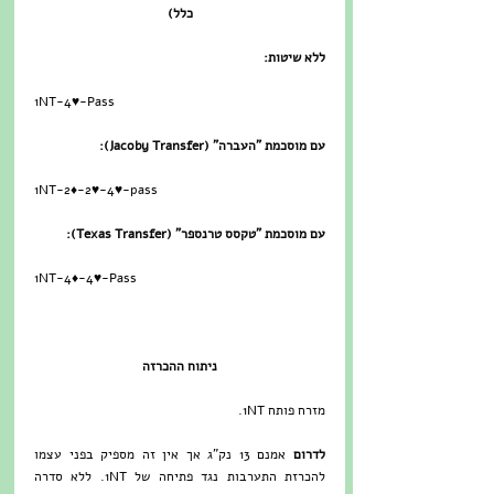
כלל)
ללא שיטות:
1NT-4♥-Pass
עם מוסכמת "העברה" (Jacoby Transfer):
1NT-2♦-2♥-4♥-pass
עם מוסכמת "טקסס טרנספר" (Texas Transfer):
1NT-4♦-4♥-Pass
ניתוח ההכרזה
מזרח פותח 1NT. 
לדרום
 אמנם 13 נק"ג אך אין זה מספיק בפני עצמו 
להכרזת התערבות נגד פתיחה של 1NT. ללא סדרה 