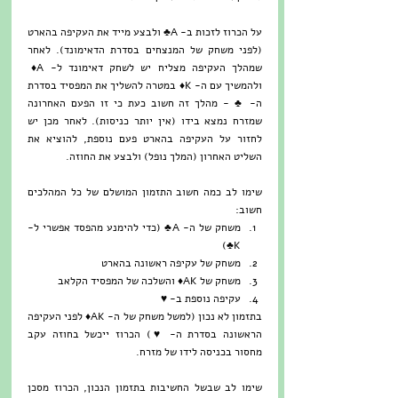
על הכרוז לזכות ב- A♣ ולבצע מייד את העקיפה בהארט 
(לפני משחק של המנצחים בסדרת הדאימונד). לאחר 
שמהלך העקיפה מצליח יש לשחק דאימונד ל- A♦ 
ולהמשיך עם ה- K♦ במטרה להשליך את המפסיד בסדרת 
ה- ♣ - מהלך זה חשוב כעת כי זו הפעם האחרונה 
שמזרח נמצא בידו (אין יותר כניסות). לאחר מכן יש 
לחזור על העקיפה בהארט פעם נוספת, להוציא את 
השליט האחרון (המלך נופל) ולבצע את החוזה.
שימו לב כמה חשוב התזמון המושלם של כל המהלכים 
חשוב: 
משחק של ה- A♣ (כדי להימנע מהפסד אפשרי ל- 
K♣)  
משחק של עקיפה ראשונה בהארט  
משחק של AK♦ והשלכה של המפסיד הקלאב  
עקיפה נוספת ב- ♥ 
בתזמון לא נכון (למשל משחק של ה- AK♦ לפני העקיפה 
הראשונה בסדרת ה- ♥) הכרוז ייכשל בחוזה עקב 
מחסור בכניסה לידו של מזרח. 
שימו לב שבשל החשיבות בתזמון הנכון, הכרוז מסכן 